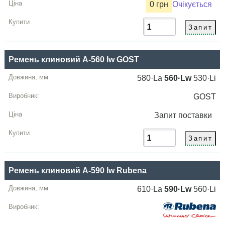
0 грн
Очікується
Ремень клиновий A-560 lw GOST
580·La
560·Lw
530·Li
GOST
Запит
поставки
Ремень клиновий A-590 lw Rubena
610·La
590·Lw
560·Li