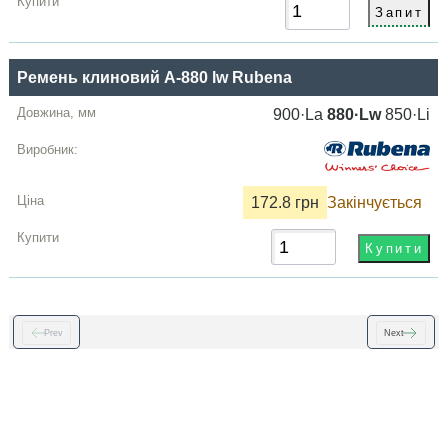
Ремень клиновий A-880 lw Rubena
900·La
880·Lw
850·Li
172.8 грн
Закінчується
Prev
Next