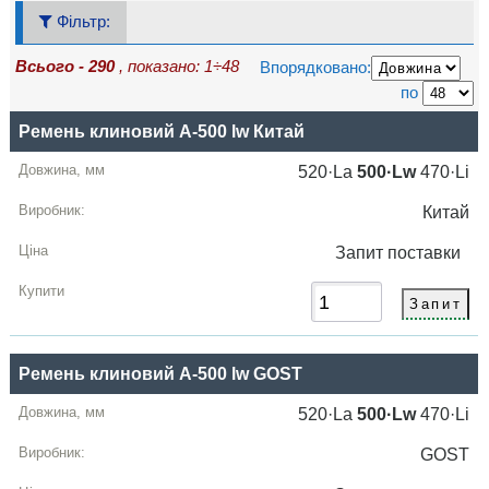
Фільтр:
Всього - 290
, показано: 1÷48
Впорядковано:
по
Позначення
Ремень клиновий A-500 lw Китай
Довжина
520·La
500·Lw
470·Li
Lw
Китай
Виробник
Запит
поставки
Ціна,
грн
Купити
Ремень клиновий A-500 lw GOST
520·La
500·Lw
470·Li
GOST