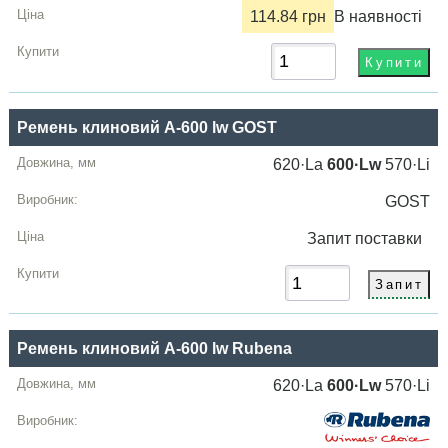
114.84 грн
В наявності
Ремень клиновий A-600 lw GOST
620·La
600·Lw
570·Li
GOST
Запит
поставки
Ремень клиновий A-600 lw Rubena
620·La
600·Lw
570·Li