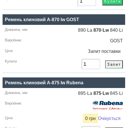
Ремень клиновий A-870 lw GOST
890·La
870·Lw
840·Li
GOST
Запит
поставки
Ремень клиновий A-875 lw Rubena
895·La
875·Lw
845·Li
0 грн
Очікується