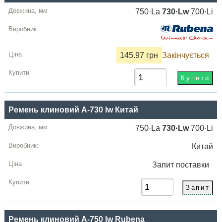
750·La
730·Lw
700·Li
145.97 грн
Закінчується
Ремень клиновий A-730 lw Китай
750·La
730·Lw
700·Li
Китай
Запит
поставки
Ремень клиновий A-750 lw Rubena