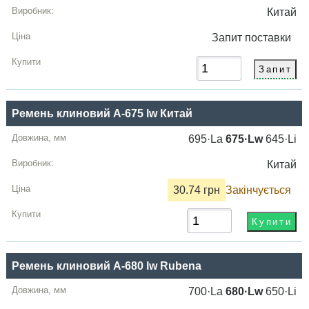
Китай
Запит
поставки
Ремень клиновий A-675 lw Китай
695·La
675·Lw
645·Li
Китай
30.74 грн
Закінчується
Ремень клиновий A-680 lw Rubena
700·La
680·Lw
650·Li