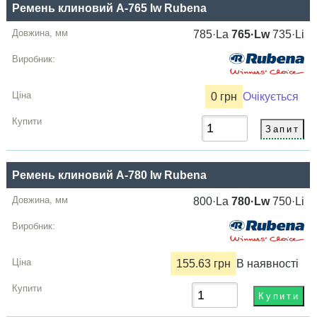
Ремень клиновий A-765 lw Rubena
785·La
765·Lw
735·Li
0 грн
Очікується
Ремень клиновий A-780 lw Rubena
800·La
780·Lw
750·Li
155.63 грн
В наявності