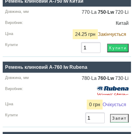
Ремень клиновий A-750 lw Китай
770·La
750·Lw
720·Li
Китай
24.25 грн
Закінчується
Ремень клиновий A-760 lw Rubena
780·La
760·Lw
730·Li
0 грн
Очікується