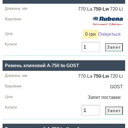
770·La
750·Lw
720·Li
0 грн
Очікується
Ремень клиновий A-750 lw GOST
770·La
750·Lw
720·Li
GOST
Запит
поставки