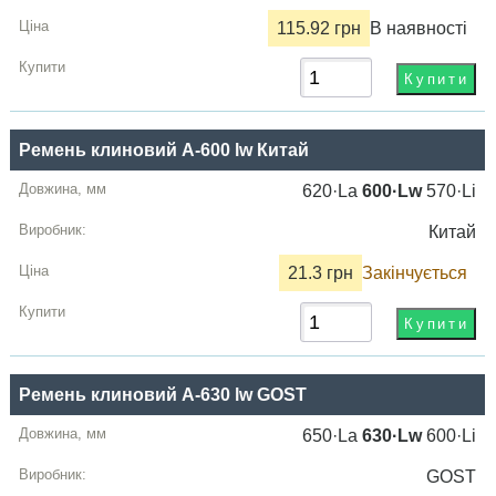
115.92 грн
В наявності
Ремень клиновий A-600 lw Китай
620·La
600·Lw
570·Li
Китай
21.3 грн
Закінчується
Ремень клиновий A-630 lw GOST
650·La
630·Lw
600·Li
GOST