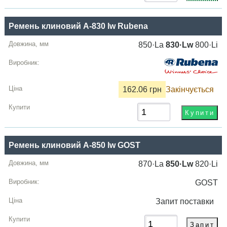
Ремень клиновий A-830 lw Rubena
850·La
830·Lw
800·Li
162.06 грн
Закінчується
Ремень клиновий A-850 lw GOST
870·La
850·Lw
820·Li
GOST
Запит
поставки