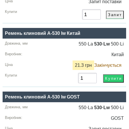
Запит
поставки
Ремень клиновий A-530 lw Китай
550·La
530·Lw
500·Li
Китай
21.3 грн
Закінчується
Ремень клиновий A-530 lw GOST
550·La
530·Lw
500·Li
GOST
Запит
поставки