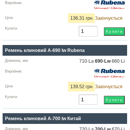
136.31 грн
Закінчується
Ремень клиновий A-690 lw Rubena
710·La
690·Lw
660·Li
139.52 грн
Закінчується
Ремень клиновий A-700 lw Китай
720·La
700·Lw
670·Li