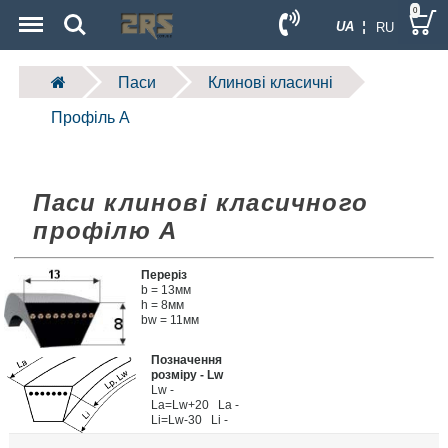
Menu
Search
0
UA ¦
RU
Паси
Клинові класичні
Профіль A
Паси клинові класичного
профілю A
Переріз
b = 13мм
h = 8мм
bw = 11мм
Позначення
розміру - Lw
Lw -
La=Lw+20 La -
Li=Lw-30 Li -