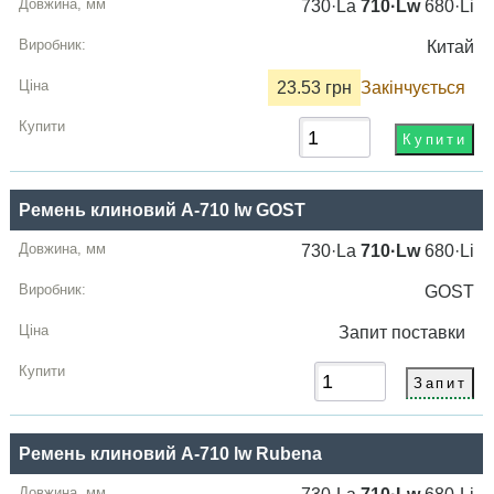
730·La
710·Lw
680·Li
Китай
23.53 грн
Закінчується
Ремень клиновий A-710 lw GOST
730·La
710·Lw
680·Li
GOST
Запит
поставки
Ремень клиновий A-710 lw Rubena