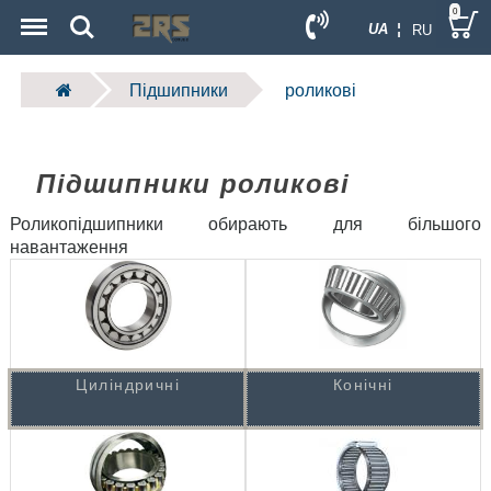
Menu
Search
0
UA ¦
RU
Підшипники
роликові
Підшипники роликові
Роликопідшипники обирають для більшого
навантаження
Циліндричні
Конічні