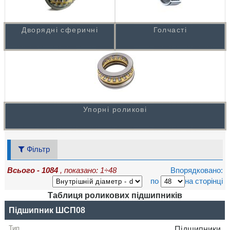
Дворядні сферичні
Голчасті
Упорні роликові
Фільтр
Всього - 1084
, показано: 1÷48
Впорядковано:
по
на сторінці
Таблиця роликових підшипників
Назва
Підшипник ШСП08
Ескіз + фото
Підшипники