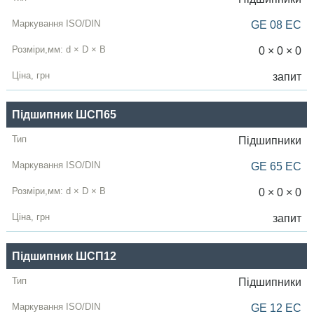
Тип
GE 08 EC
ГОСТ
0 × 0 × 0
ISO / DIN
запит
Розміри,мм
Підшипник ШСП65
d
×
D
× B
Підшипники
Ціна,
грн
GE 65 EC
0 × 0 × 0
запит
Підшипник ШСП12
Підшипники
GE 12 EC