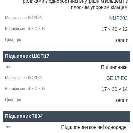
роликами з однобортним внутрішнім кільцем і з
плоским упорним кільцем
NUP203
17 × 40 × 12
запит
Підшипник ШСП17
Підшипники
GE 17 EC
17 × 30 × 14
запит
Підшипник 7804
Підшипники конічні однорядні