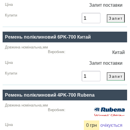
Запит
поставки
Ремень поліклиновий 6PK-700 Китай
Китай
Запит
поставки
Ремень поліклиновий 4PK-700 Rubena
0 грн
очікується