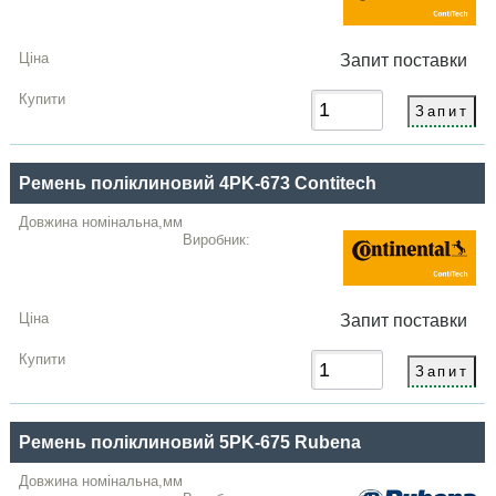
Запит
поставки
Ремень поліклиновий 4PK-673 Contitech
Запит
поставки
Ремень поліклиновий 5PK-675 Rubena