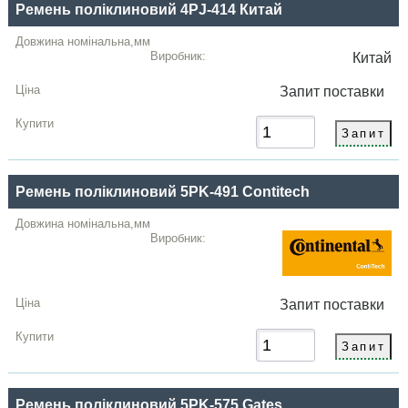
Назва
Ремень поліклиновий 4PJ-414 Китай
Довжина
Китай
Lw
Запит
поставки
Виробник
Ціна,
грн
Купити
Ремень поліклиновий 5PK-491 Contitech
Запит
поставки
Ремень поліклиновий 5PK-575 Gates