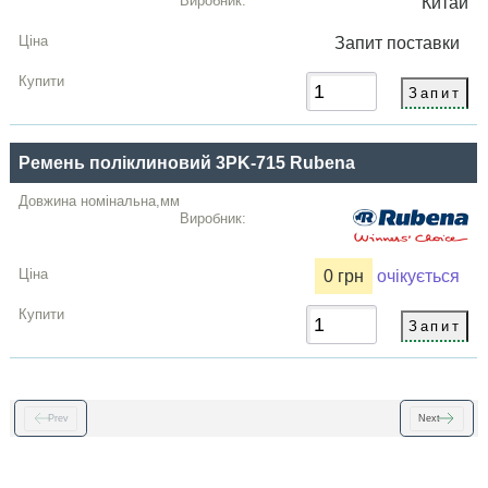
Китай
Запит
поставки
Ремень поліклиновий 3PK-715 Rubena
0 грн
очікується
Prev
Next