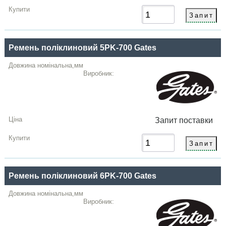
Ремень поліклиновий 5PK-700 Gates
Запит
поставки
Ремень поліклиновий 6PK-700 Gates