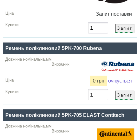
Запит
поставки
Ремень поліклиновий 5PK-700 Rubena
0 грн
очікується
Ремень поліклиновий 5PK-705 ELAST Contitech