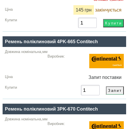
145 грн
закінчується
Ремень поліклиновий 4PK-665 Contitech
Запит
поставки
Ремень поліклиновий 3PK-670 Contitech