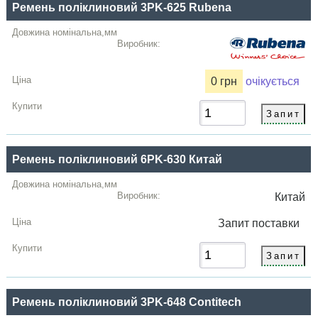
Ремень поліклиновий 3PK-625 Rubena
0 грн
очікується
Ремень поліклиновий 6PK-630 Китай
Китай
Запит
поставки
Ремень поліклиновий 3PK-648 Contitech