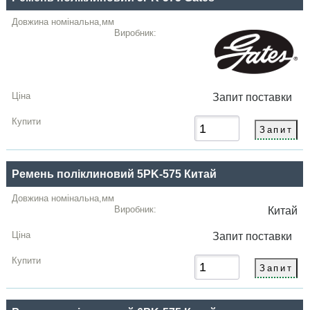
Запит
поставки
Ремень поліклиновий 5PK-575 Китай
Китай
Запит
поставки