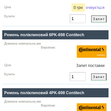
0 грн
очікується
Ремень поліклиновий 6PK-698 Contitech
Запит
поставки
Ремень поліклиновий 4PK-698 Contitech