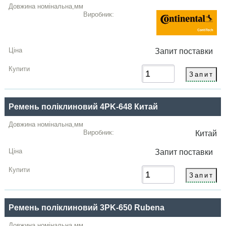
Запит
поставки
Ремень поліклиновий 4PK-648 Китай
Китай
Запит
поставки
Ремень поліклиновий 3PK-650 Rubena