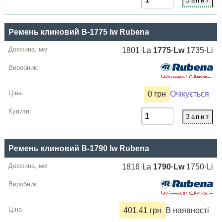
Ремень клиновий B-1775 lw Rubena
1801·La
1775·Lw
1735·Li
0 грн
Очікується
Ремень клиновий B-1790 lw Rubena
1816·La
1790·Lw
1750·Li
401.41 грн
В наявності