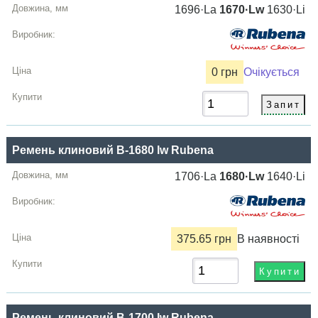
1696·La
1670·Lw
1630·Li
0 грн
Очікується
Ремень клиновий B-1680 lw Rubena
1706·La
1680·Lw
1640·Li
375.65 грн
В наявності
Ремень клиновий B-1700 lw Rubena