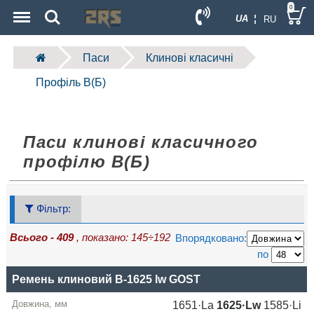
Menu
Search
0
UA ¦
RU
Паси
Клинові класичні
Профіль B(Б)
Паси клинові класичного
профілю B(Б)
Фільтр:
Всього - 409
, показано: 145÷192
Впорядковано:
по
Позначення
Ремень клиновий B-1625 lw GOST
Довжина
1651·La
1625·Lw
1585·Li