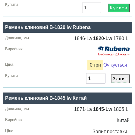
Ремень клиновий B-1820 lw Rubena
1846·La
1820·Lw
1780·Li
0 грн
Очікується
Ремень клиновий B-1845 lw Китай
1871·La
1845·Lw
1805·Li
Китай
Запит
поставки