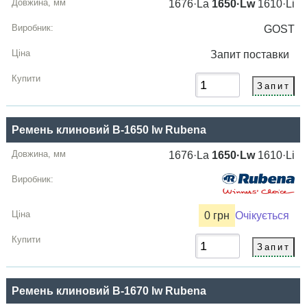
1676·La
1650·Lw
1610·Li
GOST
Запит
поставки
Ремень клиновий B-1650 lw Rubena
1676·La
1650·Lw
1610·Li
0 грн
Очікується
Ремень клиновий B-1670 lw Rubena