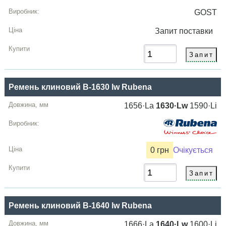
Lw
GOST
Виробник
Запит
поставки
Ціна,
грн
Купити
Ремень клиновий B-1630 lw Rubena
1656·La
1630·Lw
1590·Li
0 грн
Очікується
Ремень клиновий B-1640 lw Rubena
1666·La
1640·Lw
1600·Li