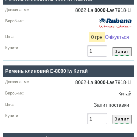
8062·La
8000·Lw
7918·Li
0 грн
Очікується
Ремень клиновий E-8000 lw Китай
8062·La
8000·Lw
7918·Li
Китай
Запит
поставки