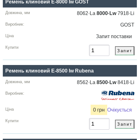
Ремень клиновий E-8000 lw GOST
8062·La
8000·Lw
7918·Li
GOST
Запит
поставки
Ремень клиновий E-8500 lw Rubena
8562·La
8500·Lw
8418·Li
0 грн
Очікується