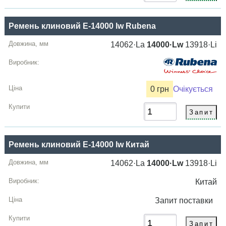
Ремень клиновий E-14000 lw Rubena
14062·La
14000·Lw
13918·Li
0 грн
Очікується
Ремень клиновий E-14000 lw Китай
14062·La
14000·Lw
13918·Li
Китай
Запит
поставки