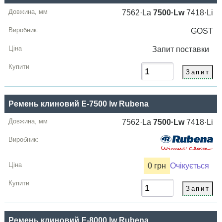
7562·La
7500·Lw
7418·Li
GOST
Запит
поставки
Ремень клиновий E-7500 lw Rubena
7562·La
7500·Lw
7418·Li
0 грн
Очікується
Ремень клиновий E-8000 lw Rubena