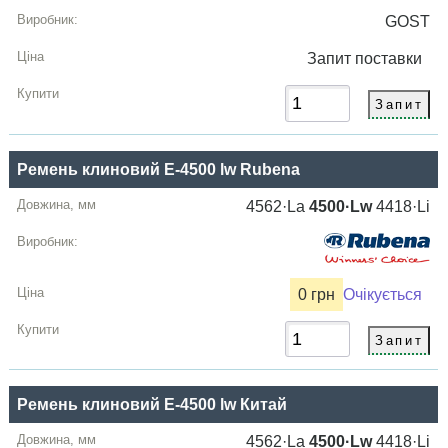
GOST
Запит
поставки
Ремень клиновий E-4500 lw Rubena
4562·La
4500·Lw
4418·Li
0 грн
Очікується
Ремень клиновий E-4500 lw Китай
4562·La
4500·Lw
4418·Li