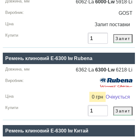
6062·La
6000·Lw
5918·Li
GOST
Запит
поставки
Ремень клиновий E-6300 lw Rubena
6362·La
6300·Lw
6218·Li
0 грн
Очікується
Ремень клиновий E-6300 lw Китай