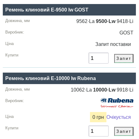
Ремень клиновий E-9500 lw GOST
9562·La
9500·Lw
9418·Li
GOST
Запит
поставки
Ремень клиновий E-10000 lw Rubena
10062·La
10000·Lw
9918·Li
0 грн
Очікується