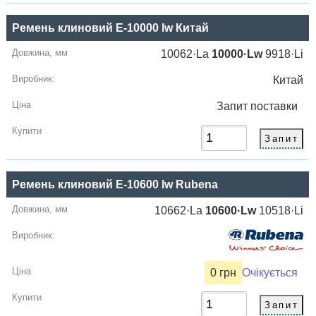
Ремень клиновий E-10000 lw Китай
10062·La
10000·Lw
9918·Li
Китай
Запит
поставки
Ремень клиновий E-10600 lw Rubena
10662·La
10600·Lw
10518·Li
0 грн
Очікується