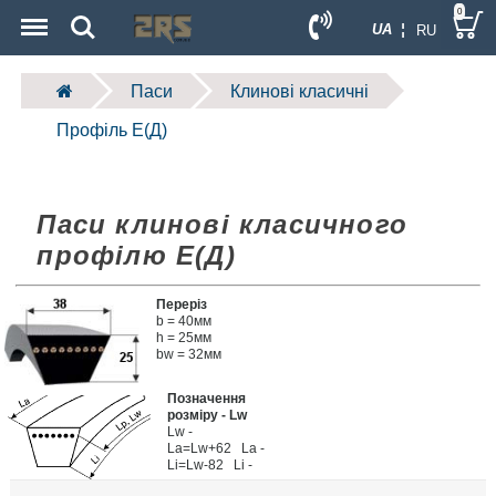
Menu
Search
0
UA ¦
RU
Паси
Клинові класичні
Профіль E(Д)
Паси клинові класичного
профілю E(Д)
Переріз
b = 40мм
h = 25мм
bw = 32мм
Позначення
розміру - Lw
Lw -
La=Lw+62 La -
Li=Lw-82 Li -