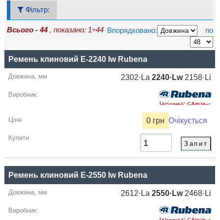
Фільтр:
Всього - 44
, показано: 1÷44
Впорядковано:
по
Позначення
Ремень клиновий E-2240 lw Rubena
Довжина
2302·La
2240·Lw
2158·Li
Lw
Виробник
0 грн
Очікується
Ціна,
грн
Купити
Ремень клиновий E-2550 lw Rubena
2612·La
2550·Lw
2468·Li