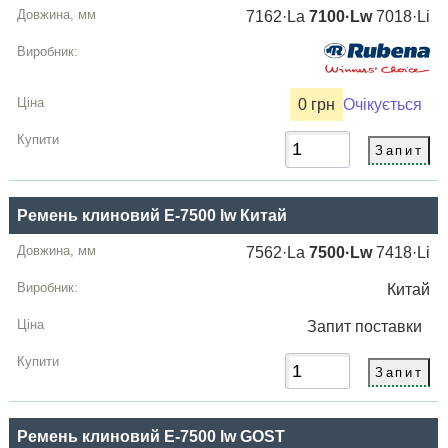
7162·La
7100·Lw
7018·Li
0 грн
Очікується
Ремень клиновий E-7500 lw Китай
7562·La
7500·Lw
7418·Li
Китай
Запит
поставки
Ремень клиновий E-7500 lw GOST