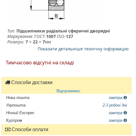
Тип:
Підшипники радіальні сферичні дворядні
Маркування:
ГОСТ-
1007
­ ISO-
127
Розміри:
7
×
22
×
7
мм
Показати детальніше технічну інформацію
Тимчасово відсутні на складі
Способи доставки
Відправимо:
Нова пошта
завтра
Укрпошта
2-3 робочі дні
Нічний Експрес
завтра
Кур'єром
завтра
Способи оплати