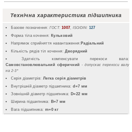
Технічна характеристика підшипника
Базове позначення:
1007
,
127
ГОСТ:
ISO/DIN:
Форма тіла кочення:
Кульковий
Напрямок сприйняття навантаження:
Радіальний
Кількість рядів тіл кочення:
Дворядний
Здатність компенсувати перекоси вала:
Самовстановлювальний сферичний
- допускає перекоси валу
на 2-3*
Серія діаметрів:
Легка серія діаметрів
Внутрішній діаметр підшипника:
d=7 мм
Зовнішній діаметр підшипника:
D=22 мм
Ширина підшипника:
B=7 мм
Вага підшипника:
m=0 кг