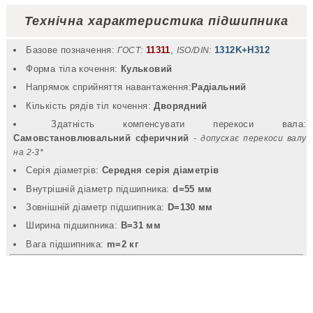
Технічна характеристика підшипника
Базове позначення:
11311
,
1312K+H312
ГОСТ:
ISO/DIN:
Форма тіла кочення:
Кульковий
Напрямок сприйняття навантаження:
Радіальний
Кількість рядів тіл кочення:
Дворядний
Здатність компенсувати перекоси вала:
Самовстановлювальний сферичний
- допускає перекоси валу
на 2-3*
Серія діаметрів:
Середня серія діаметрів
Внутрішній діаметр підшипника:
d=55 мм
Зовнішній діаметр підшипника:
D=130 мм
Ширина підшипника:
B=31 мм
Вага підшипника:
m=2 кг