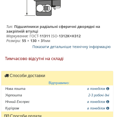
Тип:
Підшипники радіальні сферичні дворядні на
закріпній втулці
Маркування:
ГОСТ-
11311
­ ISO-
1312K+H312
Розміри:
55
×
130
×
31
мм
Показати детальніше технічну інформацію
Тимчасово відсутні на складі
Способи доставки
Відправимо:
Нова пошта
в понеділок
Укрпошта
2-3 робочі дні
Нічний Експрес
в понеділок
Кур'єром
в понеділок
Способи оплати