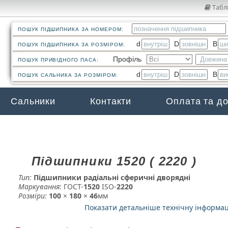
Табл
ПОШУК ПІДШИПНИКА ЗА НОМЕРОМ:
d
D
B
ПОШУК ПІДШИПНИКА ЗА РОЗМІРОМ:
Профіль
ПОШУК ПРИВІДНОГО ПАСА:
d
D
B
ПОШУК САЛЬНИКА ЗА РОЗМІРОМ:
Сальники
Контакти
Оплата та д
Підшипники 1520 ( 2220 )
Тип:
Підшипники радіальні сферичні дворядні
Маркування:
ГОСТ-
1520
­ ISO-
2220
Розміри:
100
×
180
×
46
мм
Показати детальніше технічну інформа