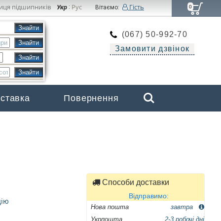
иця підшипників
Рус
Гість
Укр
:
Вітаємо:
0
(067) 50-992-70
Замовити дзвінок
Search
оставка
Повернення
Бренди
Способи доставки
Відправимо:
цію
Нова пошта
завтра
Укрпошта
2-3 робочі дні