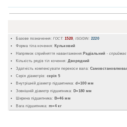
Базове позначення:
1520
,
2220
ГОСТ:
ISO/DIN:
Форма тіла кочення:
Кульковий
Напрямок сприйняття навантаження:
Радіальний
- cприймає
Кількість рядів тіл кочення:
Дворядний
Здатність компенсувати перекоси вала:
Самовстановлюва
Серія діаметрів:
серія 5
Внутрішній діаметр підшипника:
d=100 мм
Зовнішній діаметр підшипника:
D=180 мм
Ширина підшипника:
B=46 мм
Вага підшипника:
m=4 кг