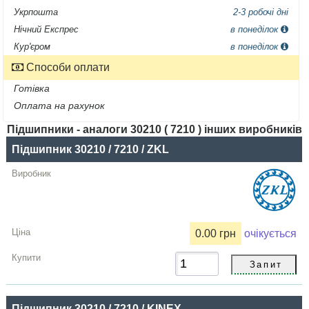
Укрпошта
2-3 робочі дні
Нічний Експрес
в понеділок
Кур'єром
в понеділок
Способи оплати
Готівка
Оплата на рахунок
Підшипники - аналоги 30210 ( 7210 ) інших виробників
Назва
Підшипник 30210 / 7210 / ZKL
Виробник
Радіальний
зазор
0.00 грн
очікується
Ціна,
грн
Купити
Підшипник 30210 / 7210 / KINEX