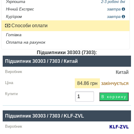
Укрпошта
2-3 робочі дні
Нічний Експрес
завтра
Кур'єром
завтра
Способи оплати
Готівка
Оплата на рахунок
Підшипники 30303 (7303):
Назва
Підшипник 30303 / 7303 / Китай
Виробник
Китай
Радіальний
84.86 грн
закінчується
зазор
Ціна,
грн
Підшипник 30303 / 7303 / KLF-ZVL
Купити