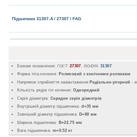
Підшипник 31307-A / 27307 / FAG
Базове позначення:
27307
,
31307
ГОСТ:
ISO/DIN:
Форма тіла кочення:
Роликовий з конічними роликами
Напрямок сприйняття навантаження:
Радіально-упорний
- 
Кількість рядів тіл кочення:
Однорядний
Серія діаметрів:
Середня серія діаметрів
Внутрішній діаметр підшипника:
d=35 мм
Зовнішній діаметр підшипника:
D=80 мм
Ширина підшипника:
B=22.75 мм
Вага підшипника:
m=0.52 кг