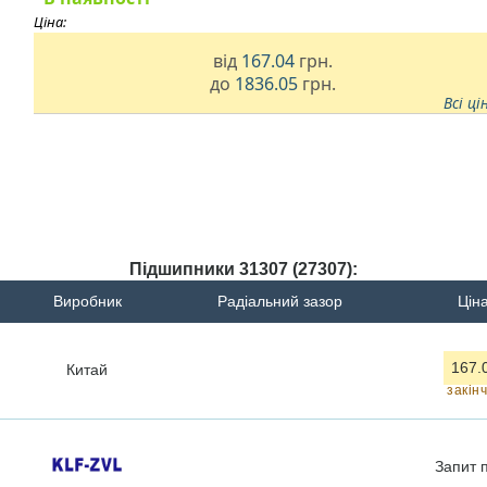
Ціна:
від
167.04
грн.
до
1836.05
грн.
Всі ці
Підшипники 31307 (27307):
Виробник
Радіальний зазор
Ціна
167.
Китай
закін
Запит