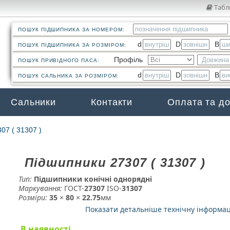
Табл
ПОШУК ПІДШИПНИКА ЗА НОМЕРОМ:
d
D
B
ПОШУК ПІДШИПНИКА ЗА РОЗМІРОМ:
Профіль
ПОШУК ПРИВІДНОГО ПАСА:
d
D
B
ПОШУК САЛЬНИКА ЗА РОЗМІРОМ:
Сальники
Контакти
Оплата та д
07 ( 31307 )
Підшипники 27307 ( 31307 )
Тип:
Підшипники конічні однорядні
Маркування:
ГОСТ-
27307
­ ISO-
31307
Розміри:
35
×
80
×
22.75
мм
Показати детальніше технічну інформа
В наявності