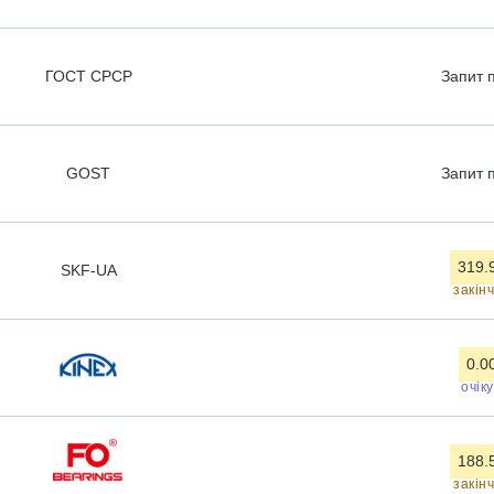
ГОСТ СРСР
Запит
GOST
Запит
319.
SKF-UA
закін
0.0
очік
188.
закін