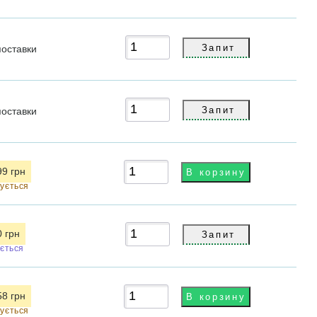
поставки
поставки
99 грн
чується
0 грн
ується
58 грн
чується