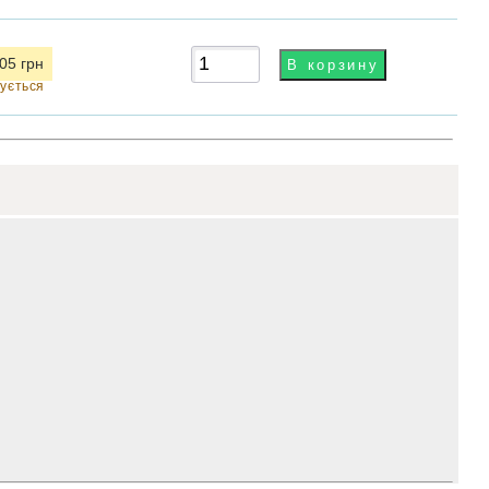
05 грн
чується