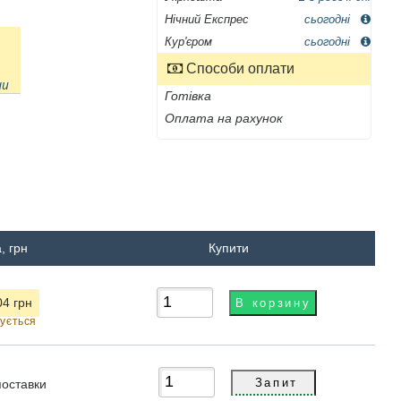
Нічний Експрес
сьогодні
Кур'єром
сьогодні
Способи оплати
ни
Готівка
Оплата на рахунок
, грн
Купити
04 грн
чується
поставки