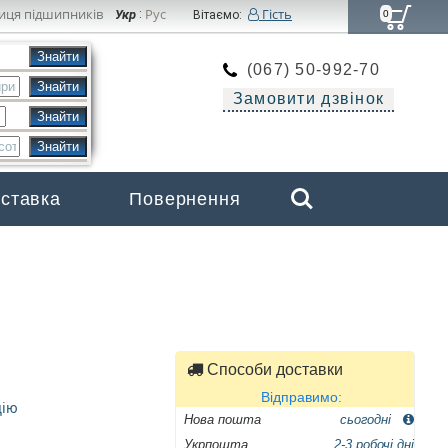
иця підшипників
Рус
Гість
Укр
:
Вітаємо:
0
(067) 50-992-70
Замовити дзвінок
Search
оставка
Повернення
Бренди
Способи доставки
Відправимо:
цію
Нова пошта
сьогодні
Укрпошта
2-3 робочі дні