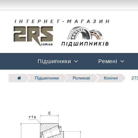
Підшипники
Ремені
Підшипники
Роликові
Конічні
273