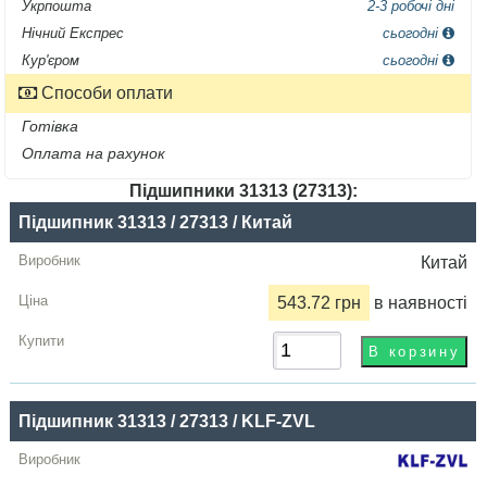
Укрпошта
2-3 робочі дні
Нічний Експрес
сьогодні
Кур'єром
сьогодні
Способи оплати
Готівка
Оплата на рахунок
Підшипники 31313 (27313):
Назва
Підшипник 31313 / 27313 / Китай
Виробник
Китай
Радіальний
543.72 грн
в наявності
зазор
Ціна,
грн
Підшипник 31313 / 27313 / KLF-ZVL
Купити