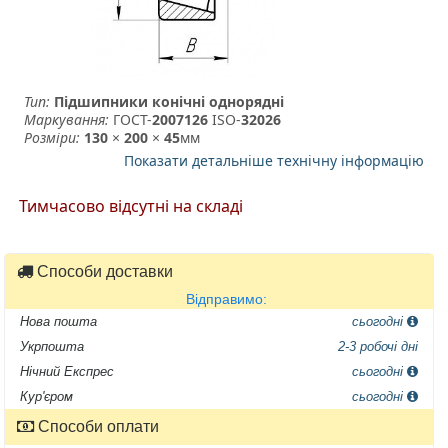
Тип:
Підшипники конічні однорядні
Маркування:
ГОСТ-
2007126
­ ISO-
32026
Розміри:
130
×
200
×
45
мм
Показати детальніше технічну інформацію
Тимчасово відсутні на складі
Способи доставки
Відправимо:
Нова пошта
сьогодні
Укрпошта
2-3 робочі дні
Нічний Експрес
сьогодні
Кур'єром
сьогодні
Способи оплати