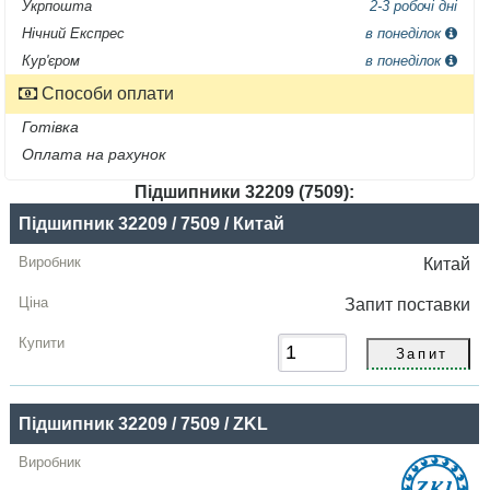
Укрпошта
2-3 робочі дні
Нічний Експрес
в понеділок
Кур'єром
в понеділок
Способи оплати
Готівка
Оплата на рахунок
Підшипники 32209 (7509):
Назва
Підшипник 32209 / 7509 / Китай
Виробник
Китай
Радіальний
Запит
поставки
зазор
Ціна,
грн
Підшипник 32209 / 7509 / ZKL
Купити