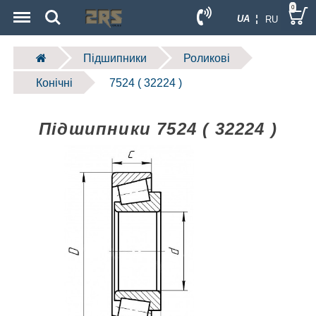
Menu
Search
0
UA ¦
RU
Підшипники
Роликові
Конічні
7524 ( 32224 )
Підшипники 7524 ( 32224 )