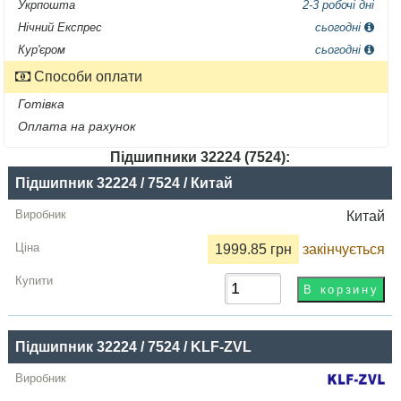
Укрпошта
2-3 робочі дні
Нічний Експрес
сьогодні
Кур'єром
сьогодні
Способи оплати
Готівка
Оплата на рахунок
Підшипники 32224 (7524):
Назва
Підшипник 32224 / 7524 / Китай
Виробник
Китай
Радіальний
1999.85 грн
закінчується
зазор
Ціна,
грн
Підшипник 32224 / 7524 / KLF-ZVL
Купити