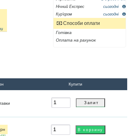
Нічний Експрес
сьогодні
Кур'єром
сьогодні
Способи оплати
ни
Готівка
Оплата на рахунок
рн
Купити
тавки
грн
сті