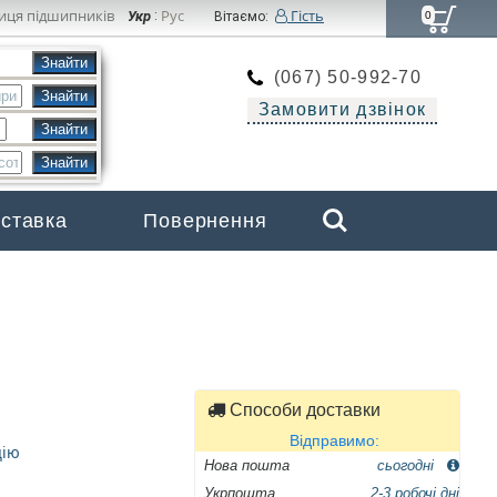
иця підшипників
Рус
Гість
Укр
:
Вітаємо:
0
(067) 50-992-70
Замовити дзвінок
Search
оставка
Повернення
Бренди
Способи доставки
Відправимо:
цію
Нова пошта
сьогодні
Укрпошта
2-3 робочі дні