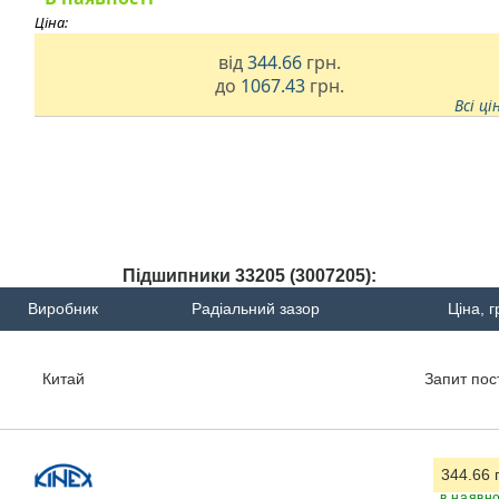
Ціна:
від
344.66
грн.
до
1067.43
грн.
Всі ці
Підшипники 33205 (3007205):
Виробник
Радіальний зазор
Ціна, г
Китай
Запит
пос
344.66 
в наявно