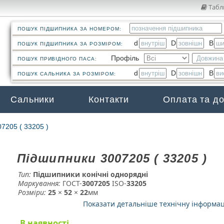
Табл
ПОШУК ПІДШИПНИКА ЗА НОМЕРОМ:
d
D
B
ПОШУК ПІДШИПНИКА ЗА РОЗМІРОМ:
Профіль
ПОШУК ПРИВІДНОГО ПАСА:
d
D
B
ПОШУК САЛЬНИКА ЗА РОЗМІРОМ:
Сальники
Контакти
Оплата та д
7205 ( 33205 )
Підшипники 3007205 ( 33205 )
Тип:
Підшипники конічні однорядні
Маркування:
ГОСТ-
3007205
­ ISO-
33205
Розміри:
25
×
52
×
22
мм
Показати детальніше технічну інформа
В наявності