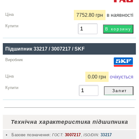
7752.80 грн
в наявності
Підшипник 33217 / 3007217 / SKF
0.00 грн
очікується
Технічна характеристика підшипника
Базове позначення:
3007217
,
33217
ГОСТ:
ISO/DIN: