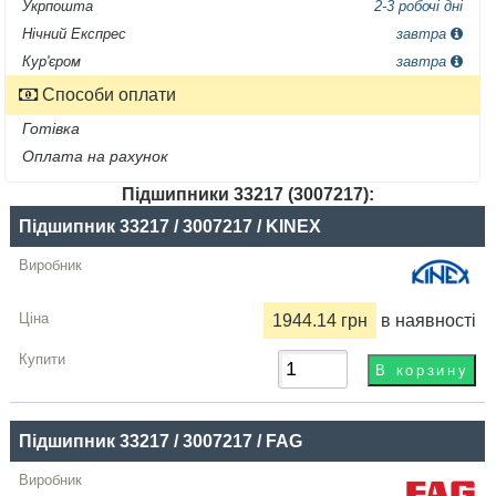
Укрпошта
2-3 робочі дні
Нічний Експрес
завтра
Кур'єром
завтра
Способи оплати
Готівка
Оплата на рахунок
Підшипники 33217 (3007217):
Назва
Підшипник 33217 / 3007217 / KINEX
Виробник
Радіальний
1944.14 грн
в наявності
зазор
Ціна,
грн
Купити
Підшипник 33217 / 3007217 / FAG