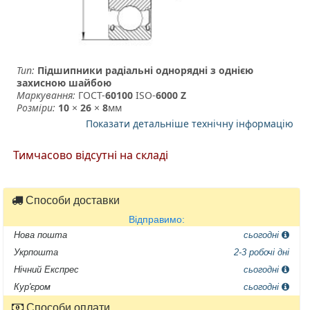
Тип:
Підшипники радіальні однорядні з однією
захисною шайбою
Маркування:
ГОСТ-
60100
­ ISO-
6000 Z
Розміри:
10
×
26
×
8
мм
Показати детальніше технічну інформацію
Тимчасово відсутні на складі
Способи доставки
Відправимо:
Нова пошта
сьогодні
Укрпошта
2-3 робочі дні
Нічний Експрес
сьогодні
Кур'єром
сьогодні
Способи оплати