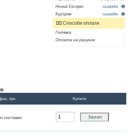
Нічний Експрес
сьогодні
Кур'єром
сьогодні
Способи оплати
Готівка
Оплата на рахунок
ів
іна, грн
Купити
ит
поставки