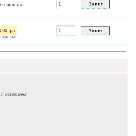
ит
поставки
0.00 грн
чікується
осі обертання