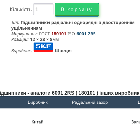
Кількість
Тип:
Підшипники радіальні однорядні з двостороннім
ущільненням
Маркування:
ГОСТ-
180101
­ ISO-
6001 2RS
Розміри:
12
×
28
×
8
мм
Виробник:
Швеція
ідшипники - аналоги 6001 2RS ( 180101 ) інших виробник
Виробник
Радіальний зазор
Ц
Китай
Зап