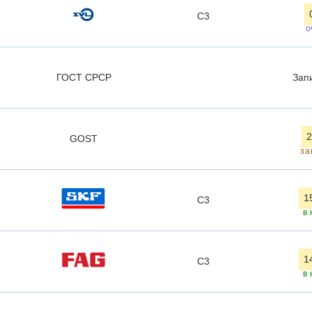
C3
о
ГОСТ СРСР
Зап
2
GOST
за
1
C3
в 
1
C3
в 