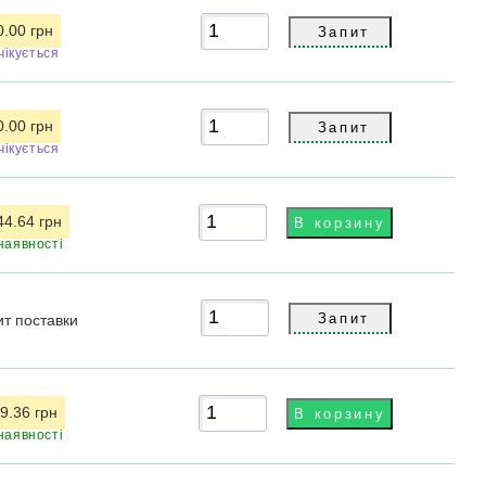
0.00 грн
чікується
0.00 грн
чікується
44.64 грн
наявності
ит
поставки
9.36 грн
наявності