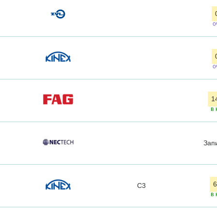
о
о
1
в 
Зап
6
C3
в 