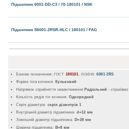
Підшипник 6001-DD-C3 / 70-180101 / NSK
Підшипник S6001-2RSR-HLC / 180101 / FAG
Базове позначення:
180101
,
6001 2RS
ГОСТ:
ISO/DIN:
Форма тіла кочення:
Кульковий
Напрямок сприйняття навантаження:
Радіальний
- cприймає
Кількість рядів тіл кочення:
Однорядний
Серія діаметрів:
серія діаметрів 1
Внутрішній діаметр підшипника:
d=12 мм
Зовнішній діаметр підшипника:
D=28 мм
Ширина підшипника:
B=8 мм