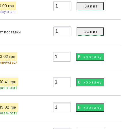
0.00 грн
чікується
ит
поставки
3.02 грн
кінчується
50.41 грн
наявності
49.92 грн
наявності