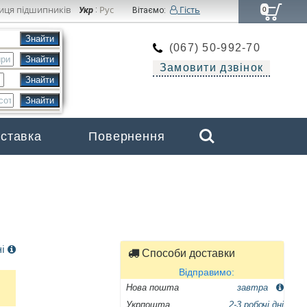
иця підшипників
Рус
Гість
Укр
:
Вітаємо:
0
(067) 50-992-70
Замовити дзвінок
Search
оставка
Повернення
Бренди
ні
Способи доставки
Відправимо:
Нова пошта
завтра
Укрпошта
2-3 робочі дні