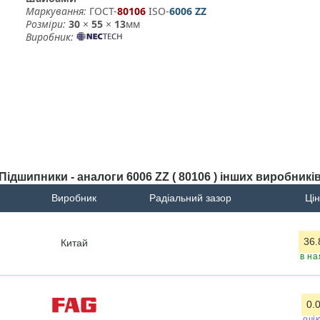
Маркування:
ГОСТ-
80106
­ ISO-
6006 ZZ
Розміри:
30
×
55
×
13
мм
Виробник:
Підшипники - аналоги 6006 ZZ ( 80106 ) інших виробникі
Виробник
Радіальний зазор
Цін
36.
Китай
в на
0.
очі