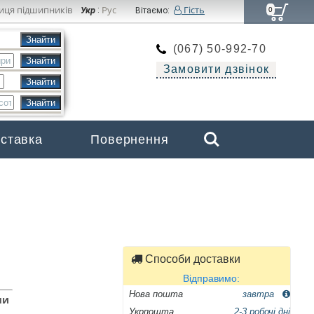
иця підшипників
Рус
Гість
Укр
:
Вітаємо:
0
(067) 50-992-70
Замовити дзвінок
Search
оставка
Повернення
Бренди
Способи доставки
Відправимо:
Нова пошта
завтра
ми
Укрпошта
2-3 робочі дні