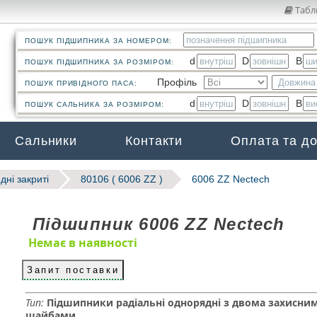
Табл
ПОШУК ПІДШИПНИКА ЗА НОМЕРОМ:
d
D
B
ПОШУК ПІДШИПНИКА ЗА РОЗМІРОМ:
Профіль
ПОШУК ПРИВІДНОГО ПАСА:
d
D
B
ПОШУК САЛЬНИКА ЗА РОЗМІРОМ:
Сальники
Контакти
Оплата та д
дні закриті
80106 ( 6006 ZZ )
6006 ZZ Nectech
Підшипник 6006 ZZ Nectech
Немає в наявності
Запит поставки
Тип:
Підшипники радіальні однорядні з двома захисни
шайбами