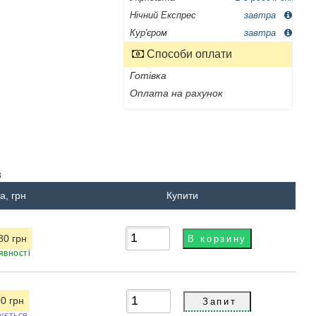
Нічний Експрес
завтра
Кур'єром
завтра
Способи оплати
Готівка
Оплата на рахунок
в
а, грн
Купити
80 грн
явності
00 грн
кується