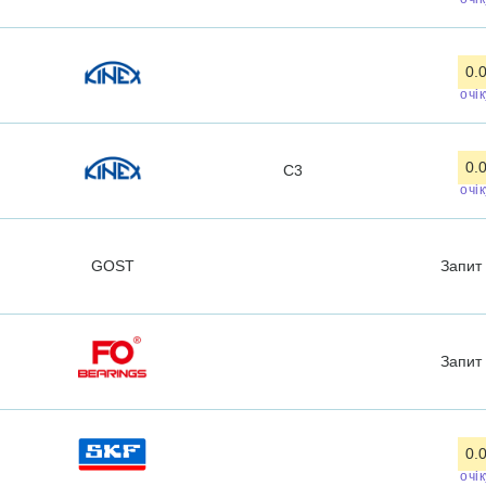
0.
очі
0.
C3
очі
GOST
Запит
Запит
0.
очі