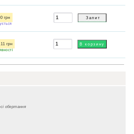
00 грн
кується
.11 грн
явності
осі обертання