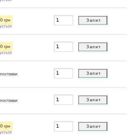
00 грн
кується
00 грн
кується
поставки
поставки
00 грн
кується