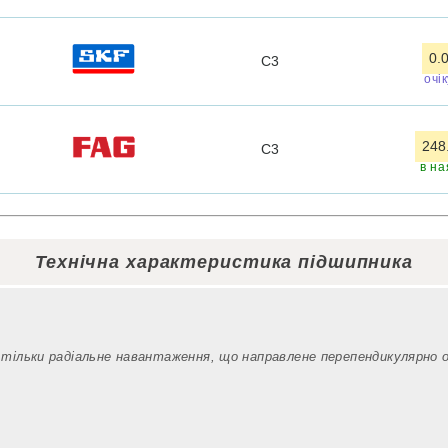
0.
C3
очі
248
C3
в на
Технічна характеристика підшипника
 тільки радіальне навантаження, що направлене перепендикулярно 