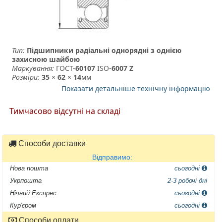
Тип:
Підшипники радіальні однорядні з однією
захисною шайбою
Маркування:
ГОСТ-
60107
­ ISO-
6007 Z
Розміри:
35
×
62
×
14
мм
Показати детальніше технічну інформацію
Тимчасово відсутні на складі
Способи доставки
Відправимо:
Нова пошта
сьогодні
Укрпошта
2-3 робочі дні
Нічний Експрес
сьогодні
Кур'єром
сьогодні
Способи оплати