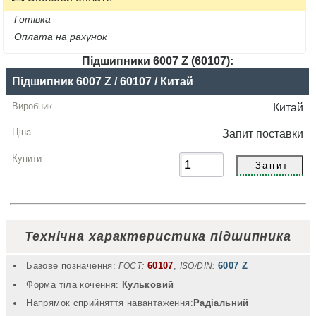
Готівка
Оплата на рахунок
Підшипники 6007 Z (60107):
Назва
Підшипник 6007 Z / 60107 / Китай
Виробник
Китай
Радіальний
Запит
поставки
зазор
Ціна,
грн
Купити
Технічна характеристика підшипника
Базове позначення:
60107
,
6007 Z
ГОСТ:
ISO/DIN:
Форма тіла кочення:
Кульковий
Напрямок сприйняття навантаження:
Радіальний