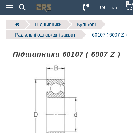
Menu
Search
0
UA ¦
RU
Підшипники
Кулькові
Радіальні однорядні закриті
60107 ( 6007 Z )
Підшипники 60107 ( 6007 Z )