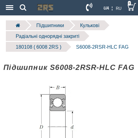
Menu
Search
0
UA ¦
RU
Підшипники
Кулькові
Радіальні однорядні закриті
180108 ( 6008 2RS )
S6008-2RSR-HLC FAG
Підшипник S6008-2RSR-HLC FAG