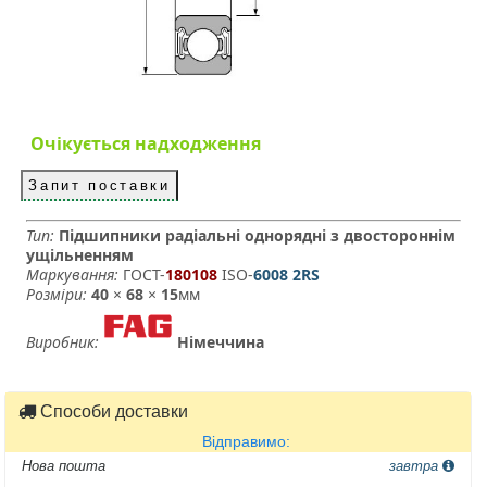
Очікується надходження
Запит поставки
Тип:
Підшипники радіальні однорядні з двостороннім
ущільненням
Маркування:
ГОСТ-
180108
­ ISO-
6008 2RS
Розміри:
40
×
68
×
15
мм
Виробник:
Німеччина
Способи доставки
Відправимо:
Нова пошта
завтра