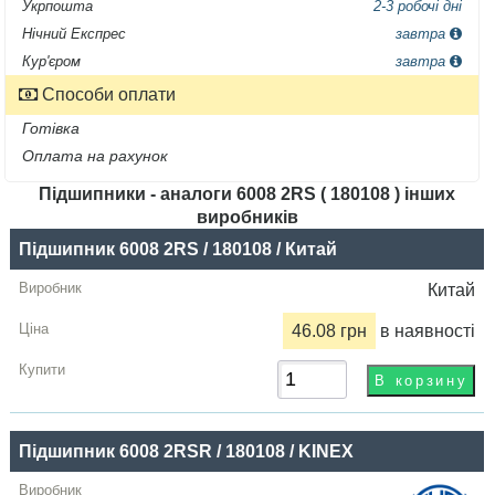
Укрпошта
2-3 робочі дні
Нічний Експрес
завтра
Кур'єром
завтра
Способи оплати
Готівка
Оплата на рахунок
Підшипники - аналоги 6008 2RS ( 180108 ) інших
виробників
Назва
Підшипник 6008 2RS / 180108 / Китай
Виробник
Китай
Радіальний
46.08 грн
в наявності
зазор
Ціна,
грн
Підшипник 6008 2RSR / 180108 / KINEX
Купити