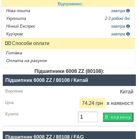
Відправимо:
Нова пошта
завтра
Укрпошта
2-3 робочі дні
Нічний Експрес
завтра
Кур'єром
завтра
Способи оплати
Готівка
Оплата на рахунок
Підшипники 6008 ZZ (80108):
Назва
Підшипник 6008 ZZ / 80108 / Китай
Виробник
Китай
Радіальний
74.24 грн
в наявності
зазор
Ціна,
грн
Підшипник 6008 ZZ / 80108 / FAG