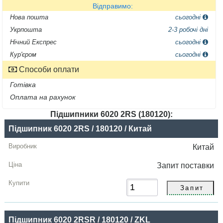
Відправимо:
Нова пошта
сьогодні
Укрпошта
2-3 робочі дні
Нічний Експрес
сьогодні
Кур'єром
сьогодні
Способи оплати
Готівка
Оплата на рахунок
Підшипники 6020 2RS (180120):
Назва
Підшипник 6020 2RS / 180120 / Китай
Виробник
Китай
Радіальний
Запит
поставки
зазор
Ціна,
грн
Підшипник 6020 2RSR / 180120 / ZKL