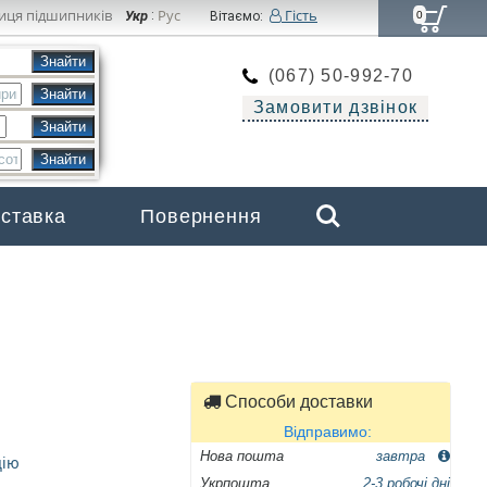
иця підшипників
Рус
Гість
Укр
:
Вітаємо:
0
(067) 50-992-70
Замовити дзвінок
Search
оставка
Повернення
Бренди
Способи доставки
Відправимо:
Нова пошта
завтра
цію
Укрпошта
2-3 робочі дні