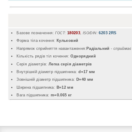
Базове позначення:
180203
,
6203 2RS
ГОСТ:
ISO/DIN:
Форма тіла кочення:
Кульковий
Напрямок сприйняття навантаження:
Радіальний
- cприймає
Кількість рядів тіл кочення:
Однорядний
Серія діаметрів:
Легка серія діаметрів
Внутрішній діаметр підшипника:
d=17 мм
Зовнішній діаметр підшипника:
D=40 мм
Ширина підшипника:
B=12 мм
Вага підшипника:
m=0.065 кг