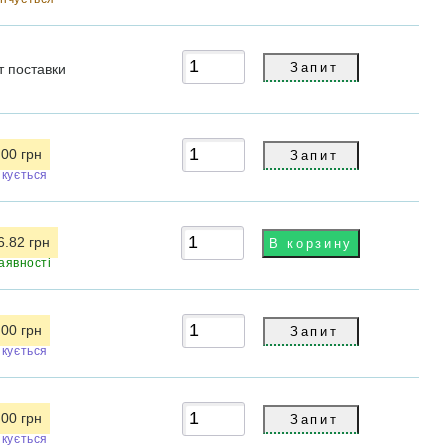
т
поставки
.00 грн
ікується
6.82 грн
аявності
.00 грн
ікується
.00 грн
ікується