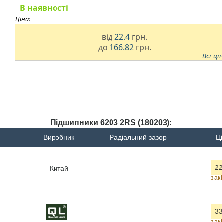
В наявності
Ціна:
від
22.4
грн.
до
166.82
грн.
Всі ці
Підшипники 6203 2RS (180203):
Виробник
Радіальний зазор
Ці
22
Китай
зак
33
зак