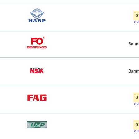
0
оч
Запи
Запи
0
оч
0
оч