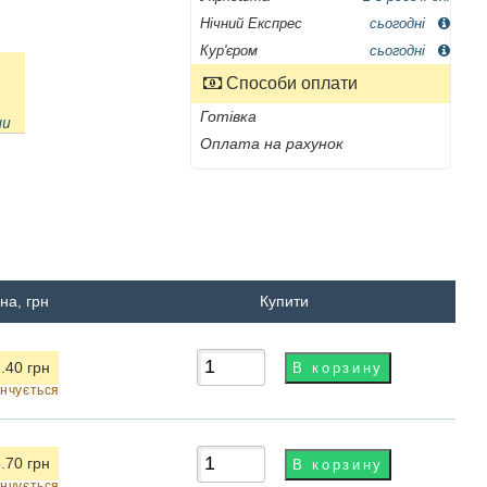
Нічний Експрес
сьогодні
Кур'єром
сьогодні
Способи оплати
Готівка
ни
Оплата на рахунок
на, грн
Купити
.40 грн
інчується
.70 грн
інчується