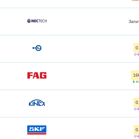
Запи
0
оч
16
в н
0
оч
0
оч