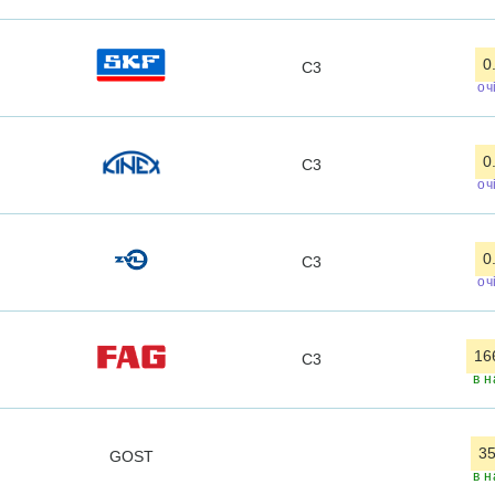
0
C3
оч
0
C3
оч
0
C3
оч
16
C3
в н
35
GOST
в н