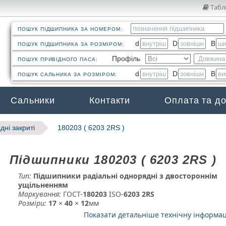
Табл
ПОШУК ПІДШИПНИКА ЗА НОМЕРОМ:
d
D
B
ПОШУК ПІДШИПНИКА ЗА РОЗМІРОМ:
Профіль
ПОШУК ПРИВІДНОГО ПАСА:
d
D
B
ПОШУК САЛЬНИКА ЗА РОЗМІРОМ:
Сальники
Контакти
Оплата та д
дні закриті
180203 ( 6203 2RS )
Підшипники 180203 ( 6203 2RS )
Тип:
Підшипники радіальні однорядні з двостороннім
ущільненням
Маркування:
ГОСТ-
180203
­ ISO-
6203 2RS
Розміри:
17
×
40
×
12
мм
Показати детальніше технічну інформа