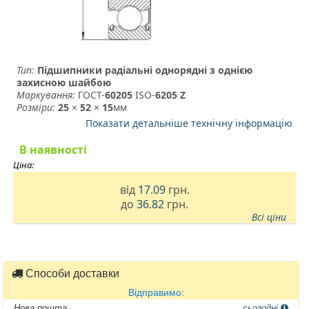
Тип:
Підшипники радіальні однорядні з однією
захисною шайбою
Маркування:
ГОСТ-
60205
­ ISO-
6205 Z
Розміри:
25
×
52
×
15
мм
Показати детальніше технічну інформацію
В наявності
Ціна:
від
17.09
грн.
до
36.82
грн.
Всі ціни
Способи доставки
Відправимо:
Нова пошта
сьогодні