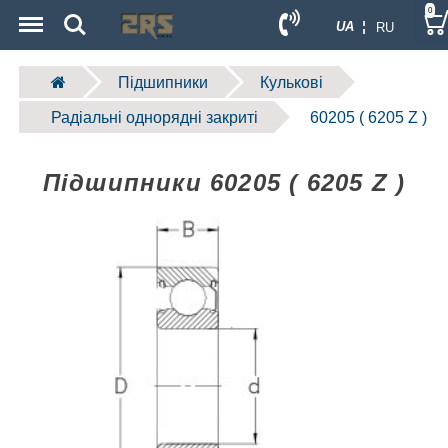
Menu
Search
0
UA ¦
RU
Підшипники
Кулькові
Радіальні однорядні закриті
60205 ( 6205 Z )
Підшипники 60205 ( 6205 Z )