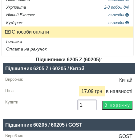
Укрпошта
2-3 робочі дні
Нічний Експрес
сьогодні
Кур'єром
сьогодні
Способи оплати
Готівка
Оплата на рахунок
Підшипники 6205 Z (60205):
Назва
Підшипник 6205 Z / 60205 / Китай
Виробник
Китай
Радіальний
17.09 грн
в наявності
зазор
Ціна,
грн
Підшипник 60205 / 60205 / GOST
Купити
GOST