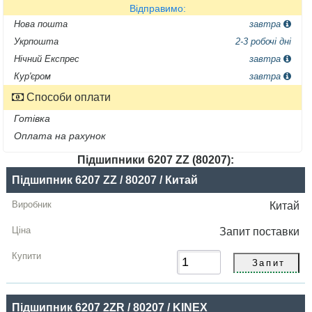
Відправимо:
Нова пошта
завтра
Укрпошта
2-3 робочі дні
Нічний Експрес
завтра
Кур'єром
завтра
Способи оплати
Готівка
Оплата на рахунок
Підшипники 6207 ZZ (80207):
Назва
Підшипник 6207 ZZ / 80207 / Китай
Виробник
Китай
Радіальний
Запит
поставки
зазор
Ціна,
грн
Підшипник 6207 2ZR / 80207 / KINEX