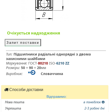
Очікується надходження
Запит поставки
Тип:
Підшипники радіальні однорядні з двома
захисними шайбами
Маркування:
ГОСТ-
80210
­ ISO-
6210 ZZ
Розміри:
50
×
90
×
20
мм
Виробник:
Словаччина
Способи доставки
Відправимо:
Нова пошта
в понеділок
Укрпошта
2-3 робочі дні