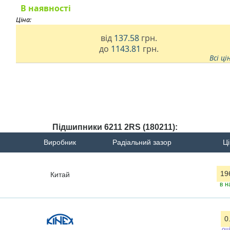
В наявності
Ціна:
від
137.58
грн.
до
1143.81
грн.
Всі ці
Підшипники 6211 2RS (180211):
Виробник
Радіальний зазор
Ці
19
Китай
в н
0
оч