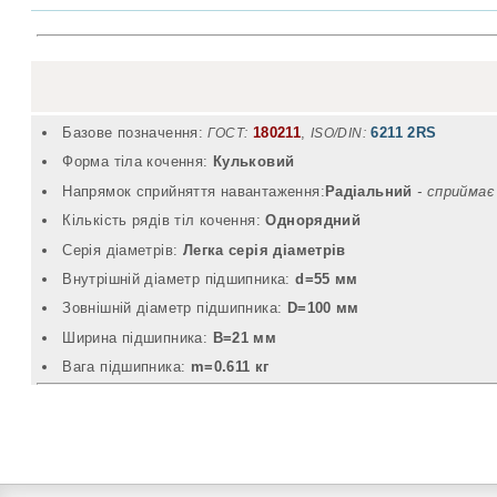
Базове позначення:
180211
,
6211 2RS
ГОСТ:
ISO/DIN:
Форма тіла кочення:
Кульковий
Напрямок сприйняття навантаження:
Радіальний
- cприймає
Кількість рядів тіл кочення:
Однорядний
Серія діаметрів:
Легка серія діаметрів
Внутрішній діаметр підшипника:
d=55 мм
Зовнішній діаметр підшипника:
D=100 мм
Ширина підшипника:
B=21 мм
Вага підшипника:
m=0.611 кг