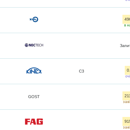
49
в н
Запи
0
C3
оч
21
GOST
зак
91
зак