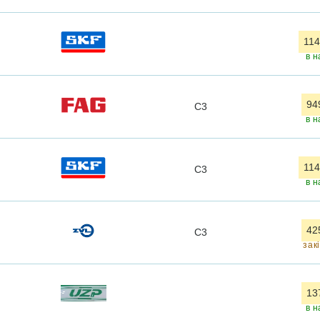
114
в н
94
C3
в н
114
C3
в н
42
C3
зак
13
в н