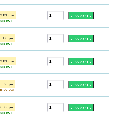
3.81 грн
аявності
9.17 грн
аявності
3.81 грн
аявності
5.52 грн
інчується
7.58 грн
аявності