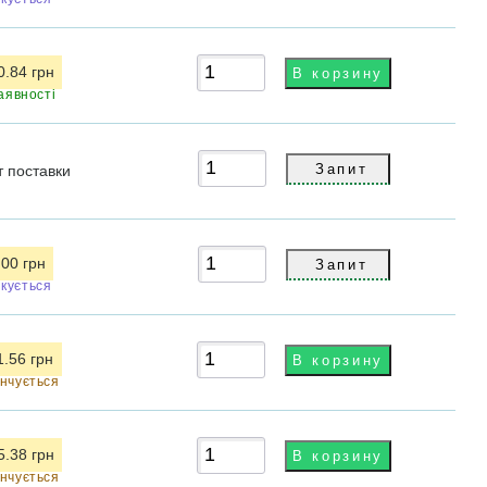
0.84 грн
аявності
т
поставки
.00 грн
ікується
1.56 грн
інчується
5.38 грн
інчується