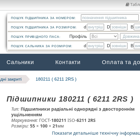
Табл
ПОШУК ПІДШИПНИКА ЗА НОМЕРОМ:
d
D
B
ПОШУК ПІДШИПНИКА ЗА РОЗМІРОМ:
Профіль
ПОШУК ПРИВІДНОГО ПАСА:
d
D
B
ПОШУК САЛЬНИКА ЗА РОЗМІРОМ:
Сальники
Контакти
Оплата та д
дні закриті
180211 ( 6211 2RS )
Підшипники 180211 ( 6211 2RS )
Тип:
Підшипники радіальні однорядні з двостороннім
ущільненням
Маркування:
ГОСТ-
180211
­ ISO-
6211 2RS
Розміри:
55
×
100
×
21
мм
Показати детальніше технічну інформа