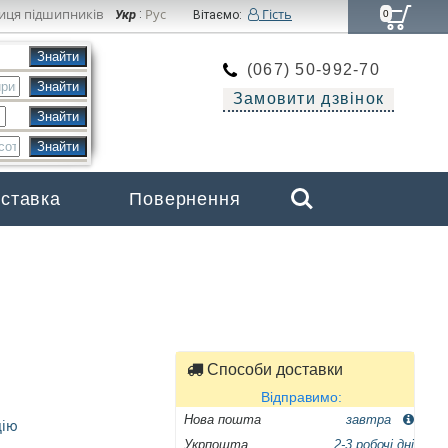
иця підшипників
Рус
Гість
Укр
:
Вітаємо:
0
(067) 50-992-70
Замовити дзвінок
Search
оставка
Повернення
Бренди
Способи доставки
Відправимо:
Нова пошта
завтра
цію
Укрпошта
2-3 робочі дні