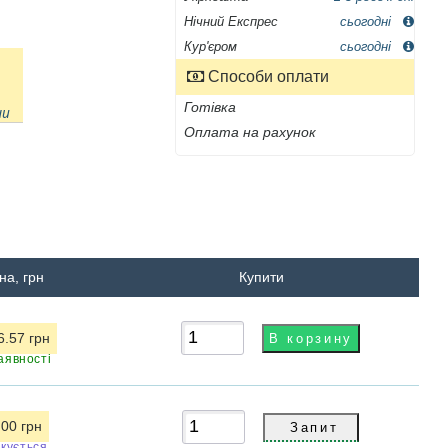
Нічний Експрес
сьогодні
Кур'єром
сьогодні
Способи оплати
Готівка
ни
Оплата на рахунок
на, грн
Купити
6.57 грн
аявності
.00 грн
ікується