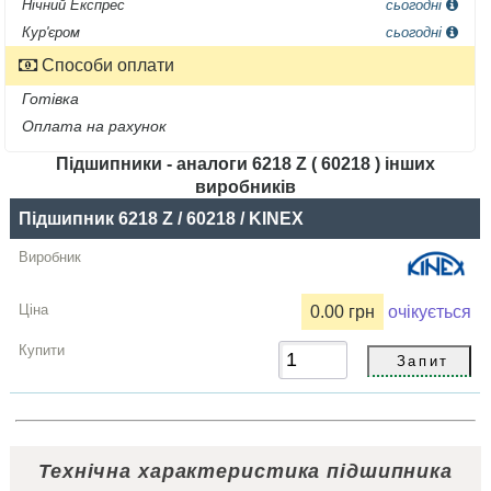
Нічний Експрес
сьогодні
Кур'єром
сьогодні
Способи оплати
Готівка
Оплата на рахунок
Підшипники - аналоги 6218 Z ( 60218 ) інших
виробників
Назва
Підшипник 6218 Z / 60218 / KINEX
Виробник
Радіальний
0.00 грн
очікується
зазор
Ціна,
грн
Купити
Технічна характеристика підшипника