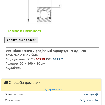
Немає в наявності
Запит поставки
Тип:
Підшипники радіальні однорядні з однією
захисною шайбою
Маркування:
ГОСТ-
60218
­ ISO-
6218 Z
Розміри:
90
×
160
×
30
мм
Виробник:
Способи доставки
Відправимо:
Нова пошта
завтра
Укрпошта
2-3 робочі дні