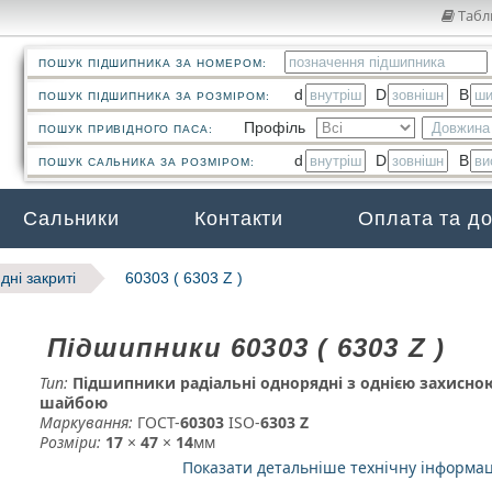
Табл
ПОШУК ПІДШИПНИКА ЗА НОМЕРОМ:
d
D
B
ПОШУК ПІДШИПНИКА ЗА РОЗМІРОМ:
Профіль
ПОШУК ПРИВІДНОГО ПАСА:
d
D
B
ПОШУК САЛЬНИКА ЗА РОЗМІРОМ:
Сальники
Контакти
Оплата та д
дні закриті
60303 ( 6303 Z )
Підшипники 60303 ( 6303 Z )
Тип:
Підшипники радіальні однорядні з однією захисно
шайбою
Маркування:
ГОСТ-
60303
­ ISO-
6303 Z
Розміри:
17
×
47
×
14
мм
Показати детальніше технічну інформа