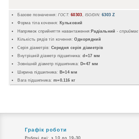
Базове позначення:
60303
,
6303 Z
ГОСТ:
ISO/DIN:
Форма тіла кочення:
Кульковий
Напрямок сприйняття навантаження:
Радіальний
- cприймає
Кількість рядів тіл кочення:
Однорядний
Серія діаметрів:
Середня серія діаметрів
Внутрішній діаметр підшипника:
d=17 мм
Зовнішній діаметр підшипника:
D=47 мм
Ширина підшипника:
B=14 мм
Вага підшипника:
m=0.116 кг
Графік роботи
Робочі дні: з 10 до 19-30