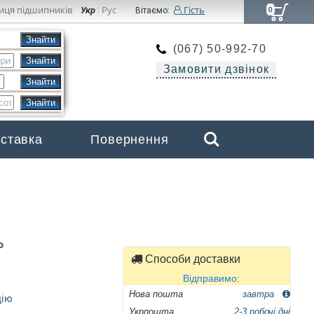
иця підшипників
Рус
Гість
Укр
:
Вітаємо:
0
(067) 50-992-70
Замовити дзвінок
Search
оставка
Повернення
Бренди
ю
Способи доставки
Відправимо:
Нова пошта
завтра
цію
Укрпошта
2-3 робочі дні