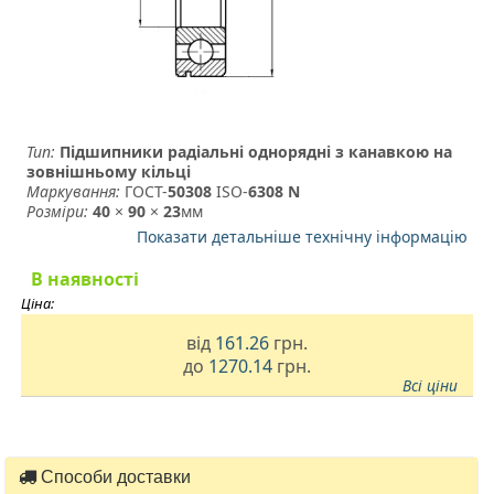
Тип:
Підшипники радіальні однорядні з канавкою на
зовнішньому кільці
Маркування:
ГОСТ-
50308
­ ISO-
6308 N
Розміри:
40
×
90
×
23
мм
Показати детальніше технічну інформацію
В наявності
Ціна:
від
161.26
грн.
до
1270.14
грн.
Всі ціни
Способи доставки