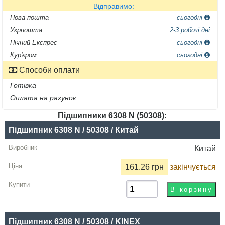
Відправимо:
Нова пошта
сьогодні
Укрпошта
2-3 робочі дні
Нічний Експрес
сьогодні
Кур'єром
сьогодні
Способи оплати
Готівка
Оплата на рахунок
Підшипники 6308 N (50308):
Назва
Підшипник 6308 N / 50308 / Китай
Виробник
Китай
Радіальний
161.26 грн
закінчується
зазор
Ціна,
грн
Підшипник 6308 N / 50308 / KINEX