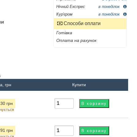
Нічний Експрес
в понеділок
Кур'єром
в понеділок
ми
Способи оплати
Готівка
Оплата на рахунок
в
а, грн
Купити
.30 грн
нчується
.91 грн
нчується