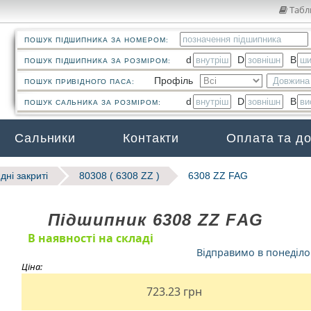
Табл
ПОШУК ПІДШИПНИКА ЗА НОМЕРОМ:
d
D
B
ПОШУК ПІДШИПНИКА ЗА РОЗМІРОМ:
Профіль
ПОШУК ПРИВІДНОГО ПАСА:
d
D
B
ПОШУК САЛЬНИКА ЗА РОЗМІРОМ:
Сальники
Контакти
Оплата та д
дні закриті
80308 ( 6308 ZZ )
6308 ZZ FAG
Підшипник 6308 ZZ FAG
В наявності на складі
Відправимо в понеділ
Ціна:
723.23
грн