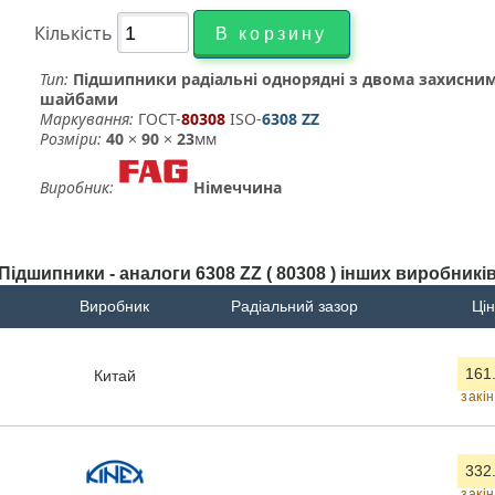
Кількість
Тип:
Підшипники радіальні однорядні з двома захисни
шайбами
Маркування:
ГОСТ-
80308
­ ISO-
6308 ZZ
Розміри:
40
×
90
×
23
мм
Виробник:
Німеччина
Підшипники - аналоги 6308 ZZ ( 80308 ) інших виробникі
Виробник
Радіальний зазор
Цін
161
Китай
закі
332
закі