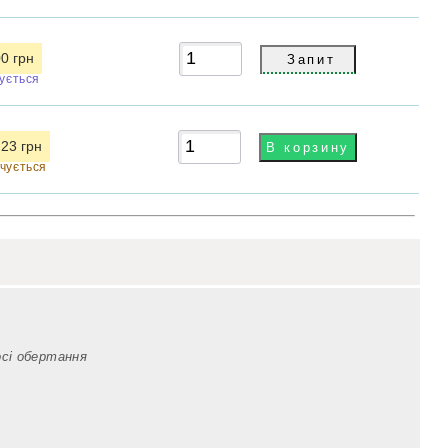
00 грн
кується
.23 грн
нчується
осі обертання