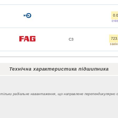
0.
очі
723
C3
закі
Технічна характеристика підшипника
 тільки радіальне навантаження, що направлене перепендикулярно 