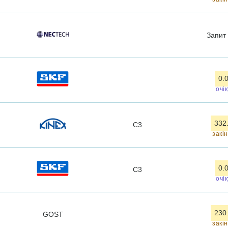
Запит
0.
очі
332
C3
закі
0.
C3
очі
230
GOST
закі