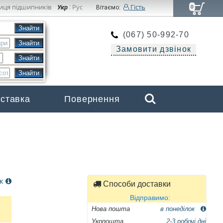
иця підшипників
Рус
Гість
Укр
:
Вітаємо:
0
(067) 50-992-70
Замовити дзвінок
Search
оставка
Повернення
Бренди
ок
Способи доставки
Відправимо:
Нова пошта
в понеділок
Укрпошта
2-3 робочі дні