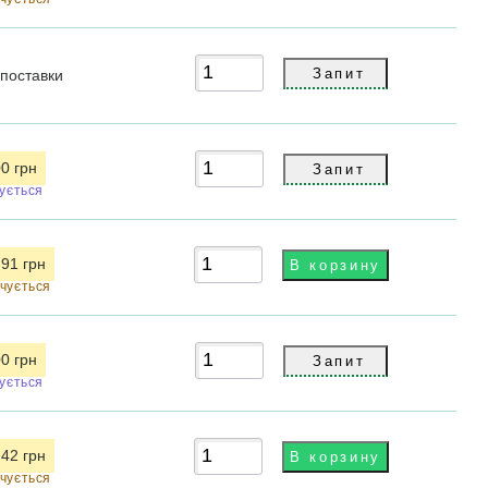
поставки
00 грн
кується
.91 грн
нчується
00 грн
кується
.42 грн
нчується