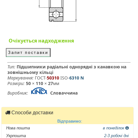
Очікується надходження
Запит поставки
Тип:
Підшипники радіальні однорядні з канавкою на
зовнішньому кільці
Маркування:
ГОСТ-
50310
­ ISO-
6310 N
Розміри:
50
×
110
×
27
мм
Виробник:
Словаччина
Способи доставки
Відправимо:
Нова пошта
в понеділок
Укрпошта
2-3 робочі дні