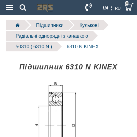
Menu
Search
0
UA ¦
RU
Підшипники
Кулькові
Радіальні однорядні з канавкою
50310 ( 6310 N )
6310 N KINEX
Підшипник 6310 N KINEX