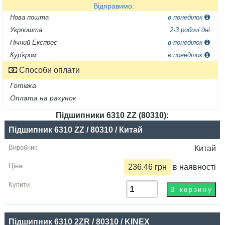
Відправимо:
Нова пошта
в понеділок
Укрпошта
2-3 робочі дні
Нічний Експрес
в понеділок
Кур'єром
в понеділок
Способи оплати
Готівка
Оплата на рахунок
Підшипники 6310 ZZ (80310):
Назва
Підшипник 6310 ZZ / 80310 / Китай
Виробник
Китай
Радіальний
236.46 грн
в наявності
зазор
Ціна,
грн
Підшипник 6310 2ZR / 80310 / KINEX