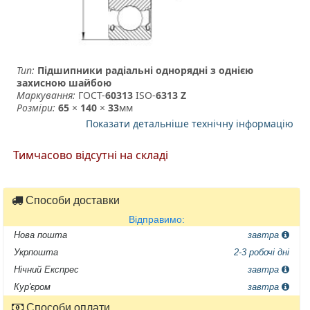
Тип:
Підшипники радіальні однорядні з однією
захисною шайбою
Маркування:
ГОСТ-
60313
­ ISO-
6313 Z
Розміри:
65
×
140
×
33
мм
Показати детальніше технічну інформацію
Тимчасово відсутні на складі
Способи доставки
Відправимо:
Нова пошта
завтра
Укрпошта
2-3 робочі дні
Нічний Експрес
завтра
Кур'єром
завтра
Способи оплати