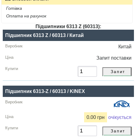
Готівка
Оплата на рахунок
Підшипники 6313 Z (60313):
Назва
Підшипник 6313 Z / 60313 / Китай
Виробник
Китай
Радіальний
Запит
поставки
зазор
Ціна,
грн
Підшипник 6313-Z / 60313 / KINEX
Купити
0.00 грн
очікується