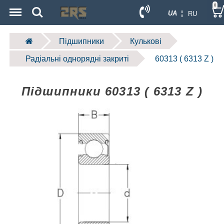
Menu
Search
0
UA ¦
RU
Підшипники
Кулькові
Радіальні однорядні закриті
60313 ( 6313 Z )
Підшипники 60313 ( 6313 Z )