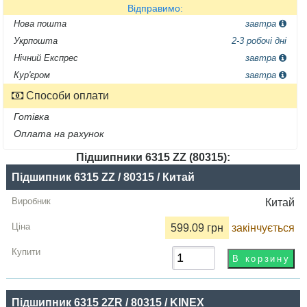
Відправимо:
Нова пошта
завтра
Укрпошта
2-3 робочі дні
Нічний Експрес
завтра
Кур'єром
завтра
Способи оплати
Готівка
Оплата на рахунок
Підшипники 6315 ZZ (80315):
Назва
Підшипник 6315 ZZ / 80315 / Китай
Виробник
Китай
Радіальний
599.09 грн
закінчується
зазор
Ціна,
грн
Підшипник 6315 2ZR / 80315 / KINEX