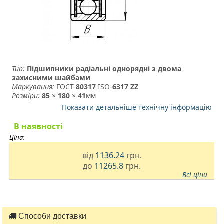
Тип:
Підшипники радіальні однорядні з двома
захисними шайбами
Маркування:
ГОСТ-
80317
­ ISO-
6317 ZZ
Розміри:
85
×
180
×
41
мм
Показати детальніше технічну інформацію
В наявності
Ціна:
від
1136.24
грн.
до
11265.8
грн.
Всі ціни
Способи доставки