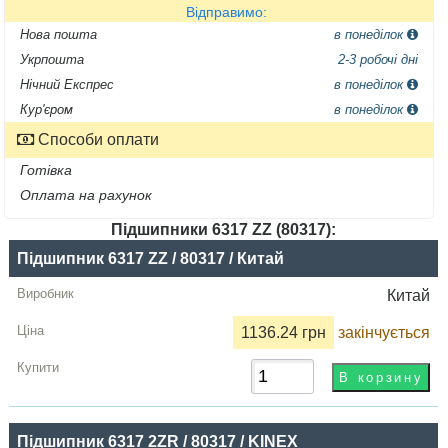
Відправимо:
Нова пошта
в понеділок
Укрпошта
2-3 робочі дні
Нічний Експрес
в понеділок
Кур'єром
в понеділок
Способи оплати
Готівка
Оплата на рахунок
Підшипники 6317 ZZ (80317):
Назва
Підшипник 6317 ZZ / 80317 / Китай
Виробник
Китай
Радіальний
1136.24 грн
закінчується
зазор
Ціна,
грн
Підшипник 6317 2ZR / 80317 / KINEX