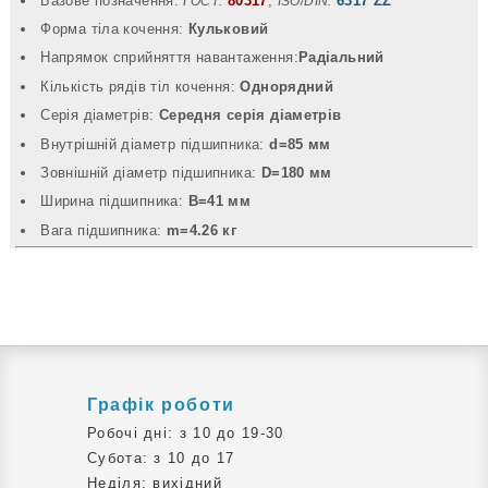
Базове позначення:
80317
,
6317 ZZ
ГОСТ:
ISO/DIN:
Форма тіла кочення:
Кульковий
Напрямок сприйняття навантаження:
Радіальний
Кількість рядів тіл кочення:
Однорядний
Серія діаметрів:
Середня серія діаметрів
Внутрішній діаметр підшипника:
d=85 мм
Зовнішній діаметр підшипника:
D=180 мм
Ширина підшипника:
B=41 мм
Вага підшипника:
m=4.26 кг
Графік роботи
Робочі дні: з 10 до 19-30
Субота: з 10 до 17
Неділя: вихідний