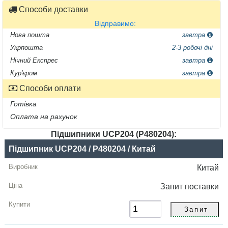
Способи доставки
Відправимо:
Нова пошта
завтра
Укрпошта
2-3 робочі дні
Нічний Експрес
завтра
Кур'єром
завтра
Способи оплати
Готівка
Оплата на рахунок
Підшипники UCP204 (P480204):
Назва
Підшипник UCP204 / P480204 / Китай
Виробник
Китай
Радіальний
Запит
поставки
зазор
Ціна,
грн