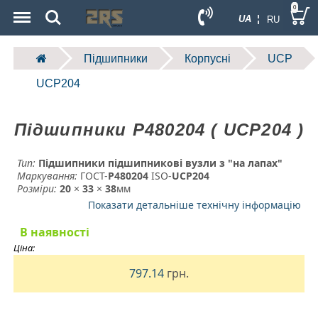
Menu
Search
0
UA ¦
RU
Підшипники
Корпусні
UCP
UCP204
Підшипники P480204 ( UCP204 )
Тип:
Підшипники підшипникові вузли з "на лапах"
Маркування:
ГОСТ-
P480204
­ ISO-
UCP204
Розміри:
20
×
33
×
38
мм
Показати детальніше технічну інформацію
В наявності
Ціна:
797.14
грн.