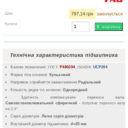
797.14 грн
закінчується
Технічна характеристика підшипника
Базове позначення:
P480204
,
UCP204
ГОСТ:
ISO/DIN:
Форма тіла кочення:
Кульковий
Напрямок сприйняття навантаження:
Радіальний
Кількість рядів тіл кочення:
Однорядний
Здатність компенсувати перекоси вала:
Самовстановлювальний сферичний
- допускає перекоси валу
на 2-3*
Серія діаметрів:
Легка серія діаметрів
Внутрішній діаметр підшипника:
d=20 мм