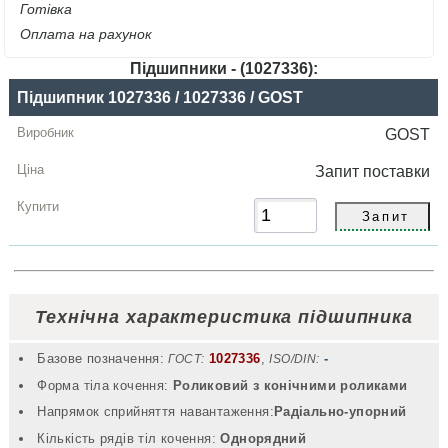
Готівка
Оплата на рахунок
Підшипники - (1027336):
Назва
Підшипник 1027336 / 1027336 / GOST
Виробник
GOST
Радіальний
Запит
поставки
зазор
Ціна,
грн
Купити
Технічна характеристика підшипника
Базове позначення:
1027336
,
-
ГОСТ:
ISO/DIN:
Форма тіла кочення:
Роликовий з конічними роликами
Напрямок сприйняття навантаження:
Радіально-упорний
Кількість рядів тіл кочення:
Однорядний