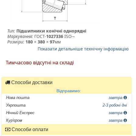
Тип:
Підшипники конічні однорядні
Маркування:
ГОСТ-
1027336
­ ISO-
-
Розміри:
180
×
380
×
97
мм
Показати детальніше технічну інформацію
Тимчасово відсутні на складі
Способи доставки
Відправимо:
Нова пошта
завтра
Укрпошта
2-3 робочі дні
Нічний Експрес
завтра
Кур'єром
завтра
Способи оплати