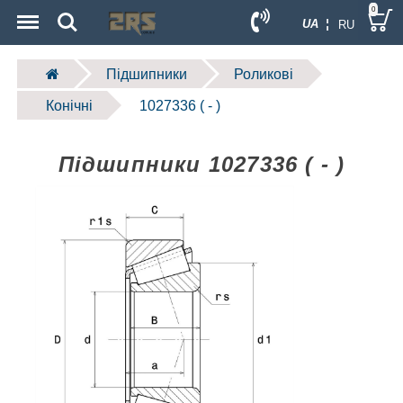
Menu
Search
0
UA ¦
RU
Підшипники
Роликові
Конічні
1027336 ( - )
Підшипники 1027336 ( - )