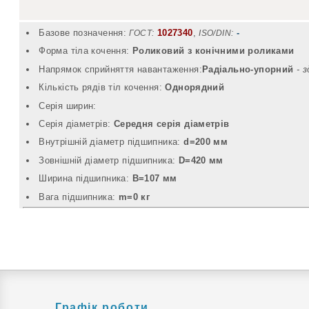
Базове позначення:
1027340
,
-
ГОСТ:
ISO/DIN:
Форма тіла кочення:
Роликовий з конічними роликами
Напрямок сприйняття навантаження:
Радіально-упорний
- 
Кількість рядів тіл кочення:
Однорядний
Серія ширин:
Серія діаметрів:
Середня серія діаметрів
Внутрішній діаметр підшипника:
d=200 мм
Зовнішній діаметр підшипника:
D=420 мм
Ширина підшипника:
B=107 мм
Вага підшипника:
m=0 кг
Графік роботи