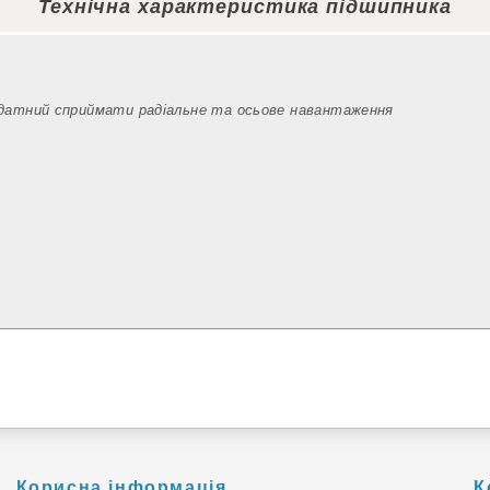
Технічна характеристика підшипника
здатний сприймати радіальне та осьове навантаження
Корисна інформація
К