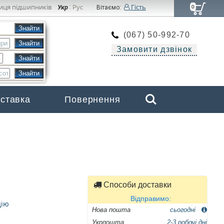
иця підшипників
Рус
Гість
Укр
:
Вітаємо:
0
(067) 50-992-70
Замовити дзвінок
Search
оставка
Повернення
Бренди
Способи доставки
Відправимо:
цію
Нова пошта
сьогодні
Укрпошта
2-3 робочі дні