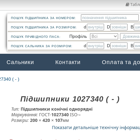
Табл
ПОШУК ПІДШИПНИКА ЗА НОМЕРОМ:
d
D
B
ПОШУК ПІДШИПНИКА ЗА РОЗМІРОМ:
Профіль
ПОШУК ПРИВІДНОГО ПАСА:
d
D
B
ПОШУК САЛЬНИКА ЗА РОЗМІРОМ:
Сальники
Контакти
Оплата та д
7340 ( - )
Підшипники 1027340 ( - )
Тип:
Підшипники конічні однорядні
Маркування:
ГОСТ-
1027340
­ ISO-
-
Розміри:
200
×
420
×
107
мм
Показати детальніше технічну інформа