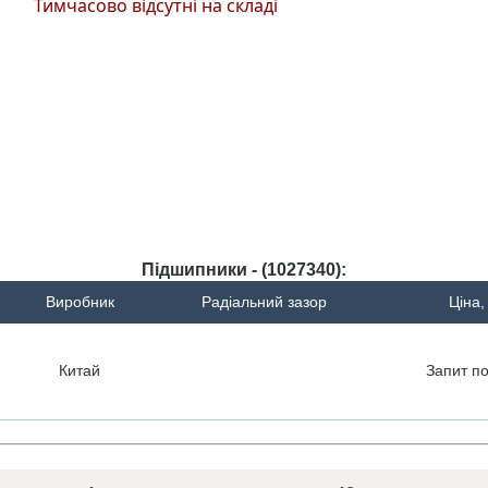
Тимчасово відсутні на складі
Підшипники - (1027340):
Виробник
Радіальний зазор
Ціна,
Китай
Запит
по