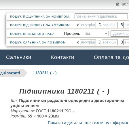
Табл
ПОШУК ПІДШИПНИКА ЗА НОМЕРОМ:
d
D
B
ПОШУК ПІДШИПНИКА ЗА РОЗМІРОМ:
Профіль
ПОШУК ПРИВІДНОГО ПАСА:
d
D
B
ПОШУК САЛЬНИКА ЗА РОЗМІРОМ:
Сальники
Контакти
Оплата та д
дні закриті
1180211 ( - )
Підшипники 1180211 ( - )
Тип:
Підшипники радіальні однорядні з двостороннім
ущільненням
Маркування:
ГОСТ-
1180211
­ ISO-
-
Розміри:
55
×
100
×
23
мм
Показати детальніше технічну інформа