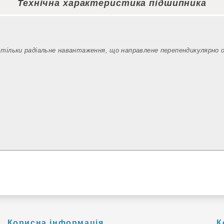
Технічна характеристика підшипника
 тільки радіальне навантаження, що направлене перепендикулярно 
Корисна інформація
К