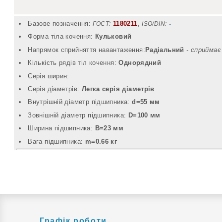
Базове позначення:
1180211
,
-
ГОСТ:
ISO/DIN:
Форма тіла кочення:
Кульковий
Напрямок сприйняття навантаження:
Радіальний
- cприймає
Кількість рядів тіл кочення:
Однорядний
Серія ширин:
Серія діаметрів:
Легка серія діаметрів
Внутрішній діаметр підшипника:
d=55 мм
Зовнішній діаметр підшипника:
D=100 мм
Ширина підшипника:
B=23 мм
Вага підшипника:
m=0.66 кг
Графік роботи