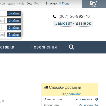
иця підшипників
Рус
Гість
Укр
:
Вітаємо:
0
(067) 50-992-70
Замовити дзвінок
Search
оставка
Повернення
Бренди
Способи доставки
Відправимо:
Нова пошта
в понеділок
цію
Укрпошта
2-3 робочі дні