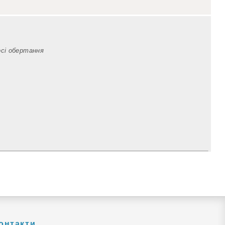
осі обертання
онтакти