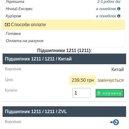
Укрпошта
2-3 робочі дні
Нічний Експрес
в понеділок
Кур'єром
в понеділок
Способи оплати
Готівка
Оплата на рахунок
Підшипники 1211 (1211):
Назва
Підшипник 1211 / 1211 / Китай
Виробник
Китай
Радіальний
239.50 грн
закінчується
зазор
Ціна,
грн
Підшипник 1211 / 1211 / ZVL
Купити