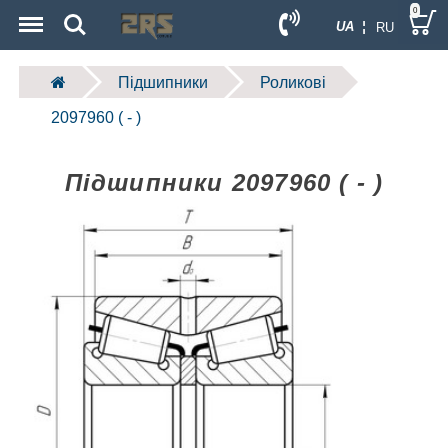
Menu
Search
0
UA ¦
RU
Підшипники
Роликові
2097960 ( - )
Підшипники 2097960 ( - )