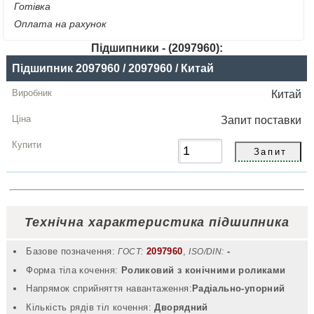
Готівка
Оплата на рахунок
Підшипники - (2097960):
Назва
Підшипник 2097960 / 2097960 / Китай
Виробник
Китай
Радіальний
Запит
поставки
зазор
Ціна,
грн
Купити
Технічна характеристика підшипника
Базове позначення:
2097960
,
-
ГОСТ:
ISO/DIN:
Форма тіла кочення:
Роликовий з конічними роликами
Напрямок сприйняття навантаження:
Радіально-упорний
Кількість рядів тіл кочення:
Дворядний