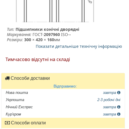
Тип:
Підшипники конічні дворядні
Маркування:
ГОСТ-
2097960
­ ISO-
-
Розміри:
300
×
420
×
160
мм
Показати детальніше технічну інформацію
Тимчасово відсутні на складі
Способи доставки
Відправимо:
Нова пошта
завтра
Укрпошта
2-3 робочі дні
Нічний Експрес
завтра
Кур'єром
завтра
Способи оплати