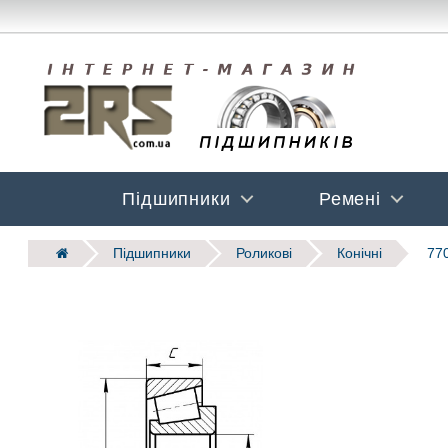
Підшипники
Ремені
Підшипники
Роликові
Конічні
770