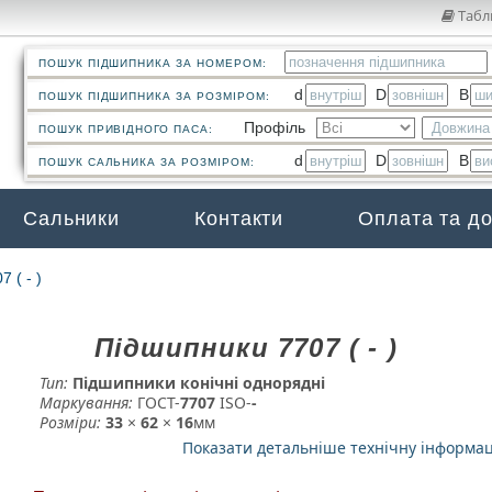
Табл
ПОШУК ПІДШИПНИКА ЗА НОМЕРОМ:
d
D
B
ПОШУК ПІДШИПНИКА ЗА РОЗМІРОМ:
Профіль
ПОШУК ПРИВІДНОГО ПАСА:
d
D
B
ПОШУК САЛЬНИКА ЗА РОЗМІРОМ:
Сальники
Контакти
Оплата та д
7 ( - )
Підшипники 7707 ( - )
Тип:
Підшипники конічні однорядні
Маркування:
ГОСТ-
7707
­ ISO-
-
Розміри:
33
×
62
×
16
мм
Показати детальніше технічну інформа