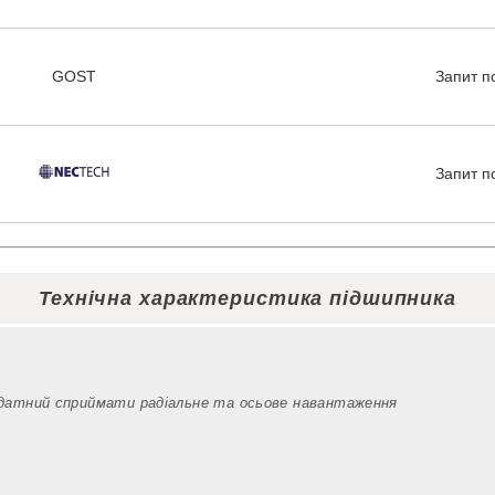
GOST
Запит
п
Запит
п
Технічна характеристика підшипника
здатний сприймати радіальне та осьове навантаження