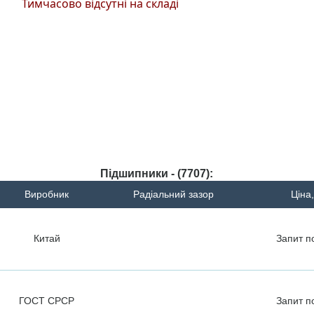
Тимчасово відсутні на складі
Підшипники - (7707):
Виробник
Радіальний зазор
Ціна,
Китай
Запит
п
ГОСТ СРСР
Запит
п