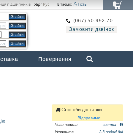
иця підшипників
Рус
Гість
Укр
:
Вітаємо:
0
(067) 50-992-70
Замовити дзвінок
Search
оставка
Повернення
Бренди
Способи доставки
Відправимо:
цію
Нова пошта
завтра
Укрпошта
2-3 робочі дні