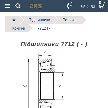
Menu
Search
0
UA ¦
RU
Підшипники
Роликові
Конічні
7712 ( - )
Підшипники 7712 ( - )