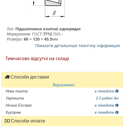
Тип:
Підшипники конічні однорядні
Маркування:
ГОСТ-
7712
­ ISO-
-
Розміри:
60
×
120
×
45.5
мм
Показати детальніше технічну інформацію
Тимчасово відсутні на складі
Способи доставки
Відправимо:
Нова пошта
в понеділок
Укрпошта
2-3 робочі дні
Нічний Експрес
в понеділок
Кур'єром
в понеділок
Способи оплати