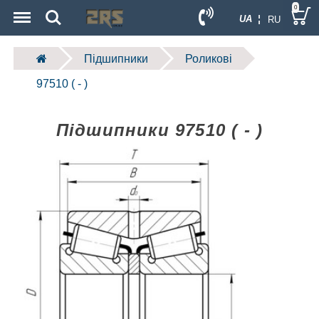
Menu
Search
0
UA ¦
RU
Підшипники
Роликові
97510 ( - )
Підшипники 97510 ( - )