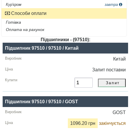
Кур'єром
завтра
Способи оплати
Готівка
Оплата на рахунок
Підшипники - (97510):
Назва
Підшипник 97510 / 97510 / Китай
Виробник
Китай
Радіальний
Запит
поставки
зазор
Ціна,
грн
Підшипник 97510 / 97510 / GOST
Купити
GOST
1096.20 грн
закінчується