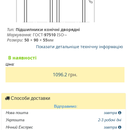
Тип:
Підшипники конічні дворядні
Маркування:
ГОСТ-
97510
­ ISO-
-
Розміри:
50
×
90
×
55
мм
Показати детальніше технічну інформацію
В наявності
Ціна:
1096.2
грн.
Способи доставки
Відправимо:
Нова пошта
завтра
Укрпошта
2-3 робочі дні
Нічний Експрес
завтра