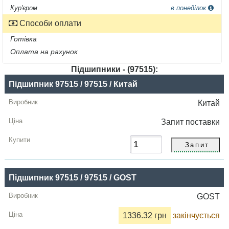
Кур'єром
в понеділок
Способи оплати
Готівка
Оплата на рахунок
Підшипники - (97515):
Назва
Підшипник 97515 / 97515 / Китай
Виробник
Китай
Радіальний
Запит
поставки
зазор
Ціна,
грн
Підшипник 97515 / 97515 / GOST
Купити
GOST
1336.32 грн
закінчується