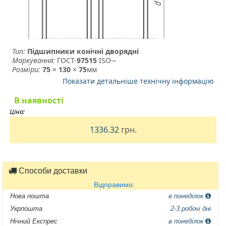
Тип:
Підшипники конічні дворядні
Маркування:
ГОСТ-
97515
­ ISO-
-
Розміри:
75
×
130
×
75
мм
Показати детальніше технічну інформацію
В наявності
Ціна:
1336.32
грн.
Способи доставки
Відправимо:
Нова пошта
в понеділок
Укрпошта
2-3 робочі дні
Нічний Експрес
в понеділок