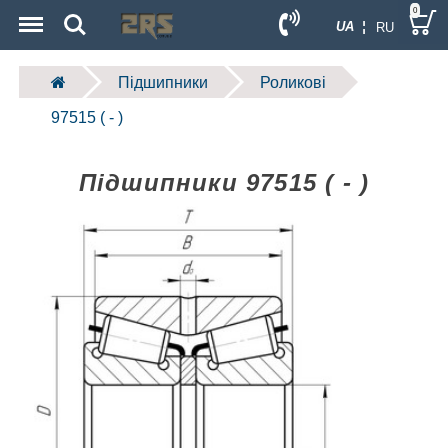
Menu
Search
0
UA ¦
RU
Підшипники
Роликові
97515 ( - )
Підшипники 97515 ( - )