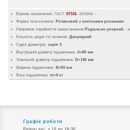
Базове позначення:
97516
,
-
ГОСТ:
ISO/DIN:
Форма тіла кочення:
Роликовий з конічними роликами
Напрямок сприйняття навантаження:
Радіально-упорний
- 
Кількість рядів тіл кочення:
Дворядний
Серія діаметрів:
серія 5
Внутрішній діаметр підшипника:
d=80 мм
Зовнішній діаметр підшипника:
D=140 мм
Ширина підшипника:
B=80 мм
Вага підшипника:
m=0 кг
Графік роботи
Робочі дні: з 10 до 19-30