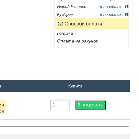
Нічний Експрес
в понеділок
Кур'єром
в понеділок
Способи оплати
Готівка
Оплата на рахунок
н
Купити
рн
ься