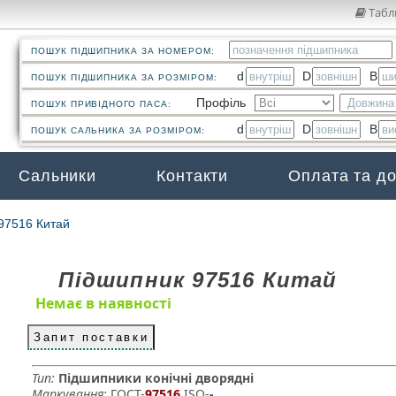
Табл
ПОШУК ПІДШИПНИКА ЗА НОМЕРОМ:
d
D
B
ПОШУК ПІДШИПНИКА ЗА РОЗМІРОМ:
Профіль
ПОШУК ПРИВІДНОГО ПАСА:
d
D
B
ПОШУК САЛЬНИКА ЗА РОЗМІРОМ:
Сальники
Контакти
Оплата та д
97516 Китай
Підшипник 97516 Китай
Немає в наявності
Запит поставки
Тип:
Підшипники конічні дворядні
Маркування:
ГОСТ-
97516
­ ISO-
-