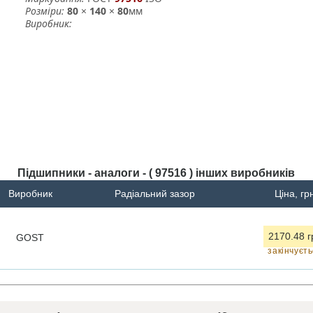
Розміри:
80
×
140
×
80
мм
Виробник:
Підшипники - аналоги - ( 97516 ) інших виробників
Виробник
Радіальний зазор
Ціна, гр
2170.48 г
GOST
закінчуєт