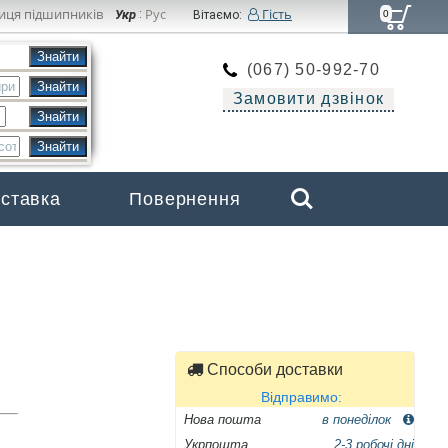
иця підшипників
Рус
Гість
Укр
:
Вітаємо:
0
(067) 50-992-70
Замовити дзвінок
Search
оставка
Повернення
Бренди
Способи доставки
Відправимо:
Нова пошта
в понеділок
Укрпошта
2-3 робочі дні