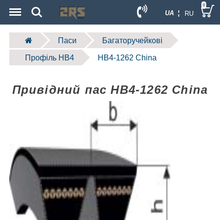
Menu
Search
0
UA ¦
RU
Паси
Багаторучейкові
Профіль HB4
HB4-1262 China
Привідний пас HB4-1262 China