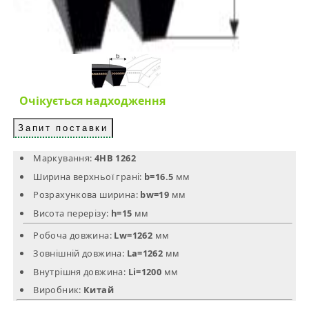
Очікується надходження
Запит поставки
Маркування:
4HB 1262
Ширина верхньої грані:
b=16.5
мм
Розрахункова ширина:
bw=19
мм
Висота перерізу:
h=15
мм
Робоча довжина:
Lw=1262
мм
Зовнішній довжина:
La=1262
мм
Внутрішня довжина:
Li=1200
мм
Виробник:
Китай